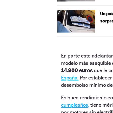
Un paí
sorpr
En parte este adelantam
modelo más asequible 
14.900 euros
que le co
España.
Por establecer 
desembolso mínimo de 
Es buen rendimiento c
cumpleaños,
tiene mér
por motores sin electrif