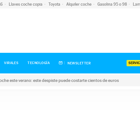
-16
Llaves coche copia
Toyota
Alquiler coche
Gasolina 95 o 98
Lam
SERVIC
VIRALES
TECNOLOGÍA
NEWSLETTER
oche este verano: este despiste puede costarte cientos de euros
este verano: este despiste puede costarte cientos de euros