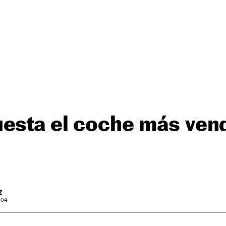
esta el coche más ven
Z
: 04