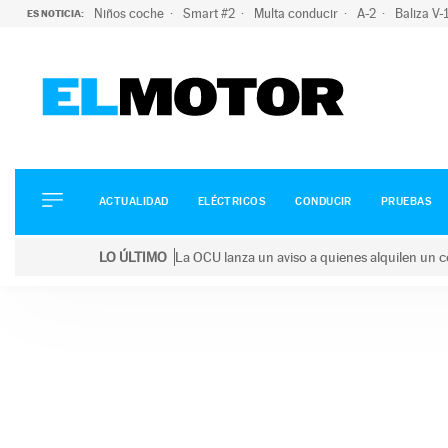
Niños coche
Smart #2
Multa conducir
A-2
Baliza V
ES NOTICIA:
ACTUALIDAD
ELÉCTRICOS
CONDUCIR
ACTUALIDAD
ELÉCTRICOS
CONDUCIR
PRUEBAS
PRUEBAS
Saltar
VIRALES
LO ÚLTIMO
La OCU lanza un aviso a quienes alquilen un c
al
PODCAST
LO ÚLTIMO
La OCU lanza un aviso a quienes alquilen un coche 
contenido
MOTOS
TECNOLOGÍA
SUPERCOCHES
MOTORTV
PREMIOS
SERVICIOS