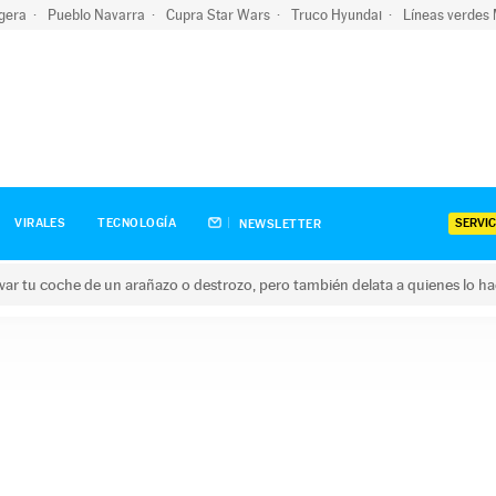
igera
Pueblo Navarra
Cupra Star Wars
Truco Hyundai
Líneas verdes
SERVIC
VIRALES
TECNOLOGÍA
NEWSLETTER
ar tu coche de un arañazo o destrozo, pero también delata a quienes lo h
 coche de un arañazo o destrozo, pero también delata a quienes 