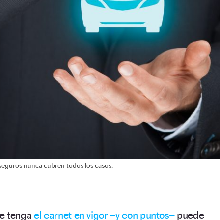
seguros nunca cubren todos los casos.
ue tenga
el carnet en vigor –y con puntos–
puede