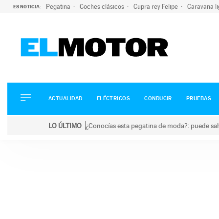
Pegatina
Coches clásicos
Cupra rey Felipe
Caravana l
ES NOTICIA:
ACTUALIDAD
ELÉCTRICOS
CONDUCIR
ACTUALIDAD
ELÉCTRICOS
CONDUCIR
PRUEBAS
PRUEBAS
Saltar
VIRALES
LO ÚLTIMO
¿Conocías esta pegatina de moda?: puede salv
al
PODCAST
LO ÚLTIMO
¿Conocías esta pegatina de moda?: puede salvar tu
contenido
MOTOS
TECNOLOGÍA
SUPERCOCHES
MOTORTV
PREMIOS
SERVICIOS