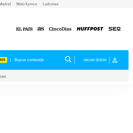
 Madrid
Moto Kymco
Ladrones
IOS
INICIAR SESIÓN
acen
lo hacen