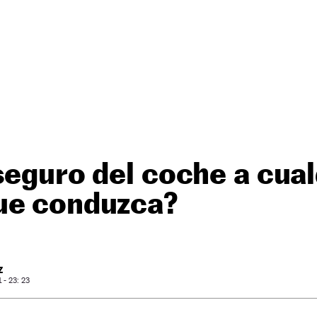
seguro del coche a cual
ue conduzca?
Z
- 23: 23