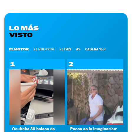
LO MÁS
VISTO
ELMOTOR
EL HUFFPOST
EL PAÍS
AS
CADENA SER
1
2
Ocultaba 30 bolsas de
Pocos se lo imaginarían: