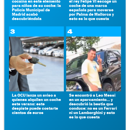
cocaína en este elemento
el rey Felipe VI escoge un
para niños de su coche: la
coche de una marca
Policía Municipal de
española para moverse
Madrid acabó
por Palma de Mallorca y
descubriéndola
esto es lo que cuesta
3
4
La OCU lanza un aviso a
Se encontró a Leo Messi
quienes alquilen un coche
en un aparcamiento... y
este verano: este
descubrió la bestia que
despiste puede costarte
conduce: no es un Ferrari
cientos de euros
ni un Lamborghini y esto
es lo que cuesta