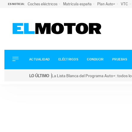
Coches eléctricos
Matrícula españa
Plan Auto+
VTC
ES NOTICIA:
ACTUALIDAD
ELÉCTRICOS
CONDUCIR
ACTUALIDAD
ELÉCTRICOS
CONDUCIR
PRUEBAS
PRUEBAS
Saltar
VIRALES
LO ÚLTIMO
La Lista Blanca del Programa Auto+: todos lo
al
PODCAST
LO ÚLTIMO
La Lista Blanca del Programa Auto+: todos los coc
contenido
MOTOS
TECNOLOGÍA
SUPERCOCHES
MOTORTV
PREMIOS
SERVICIOS