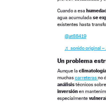
Cuando a esa
humeda
agua acumulada
se ex
existentes hasta trans
@at88419
♬ sonido original –
Un problema estr
Aunque la
climatologí
muchas
carreteras
no d
análisis
técnicos sobre
inversión
en mantenimi
especialmente
vulnera