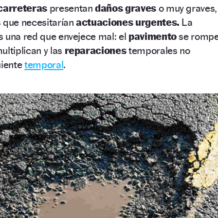
carreteras
presentan
daños graves
o muy graves,
s que necesitarían
actuaciones urgentes.
La
s una red que envejece mal: el
pavimento
se romp
ultiplican y las
reparaciones
temporales no
uiente
temporal
.