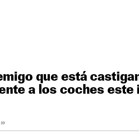
emigo que está castiga
nte a los coches este 
: 23