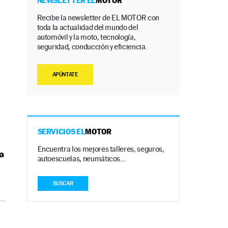
NEWSLETTER EL
MOTOR
Recibe la newsletter de EL MOTOR con
toda la actualidad del mundo del
automóvil y la moto, tecnología,
seguridad, conducción y eficiencia.
s
APÚNTATE
SERVICIOS EL
MOTOR
Encuentra los mejores talleres, seguros,
a
autoescuelas, neumáticos…
BUSCAR