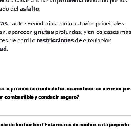
lto a sacar a la luz un
problema
conocido por los
tado del
asfalto
.
ras
, tanto secundarias como autovías principales,
can, aparecen
grietas
profundas, y en los casos má
es de carril o
restricciones
de circulación
dad
.
es la presión correcta de los neumáticos en invierno par
r combustible y conducir seguro?
ado de los baches? Esta marca de coches está pagando