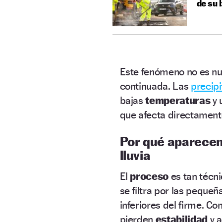
de su 
Este fenómeno no es nue
continuada. Las
precip
bajas
temperaturas
y
que afecta directament
Por qué aparecen 
lluvia
El
proceso
es tan técn
se filtra por las peque
inferiores del firme. Co
pierden
estabilidad
y 