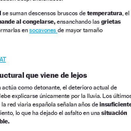
d
se suman descensos bruscos de
temperatura
, el
pande al congelarse,
ensanchando las
grietas
formarlas en
socavones
de mayor tamaño
 AT
uctural que viene de lejos
a
actúa como detonante, el deterioro actual de
ebe explicarse únicamente por la lluvia. Los último
 la red viaria española señalan años de
insuficient
ento, lo que ha dejado el asfalto en una
situación
ble.