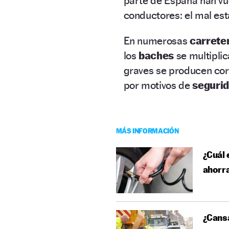
parte de España han vue
conductores: el mal es
En numerosas
carrete
los
baches
se multipli
graves se producen cort
por motivos de
seguri
MÁS INFORMACIÓN
¿Cuál 
ahorra
¿Cans