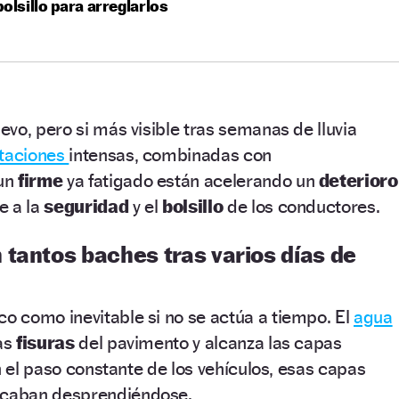
bolsillo para arreglarlos
vo, pero si más visible tras semanas de lluvia
itaciones
intensas, combinadas con
 un
firme
ya fatigado están acelerando un
deterioro
e a la
seguridad
y el
bolsillo
de los conductores.
tantos baches tras varios días de
ico como inevitable si no se actúa a tiempo. El
agua
ñas
fisuras
del pavimento y alcanza las capas
n el paso constante de los vehículos, esas capas
acaban desprendiéndose.