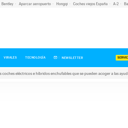
Bentley
Aparcar aeropuerto
Hongqi
Coches viejos España
A-2
Ba
SERVIC
VIRALES
TECNOLOGÍA
NEWSLETTER
s coches eléctricos e híbridos enchufables que se pueden acoger a las ayu
hes eléctricos e híbridos enchufables que se pueden acoger a la