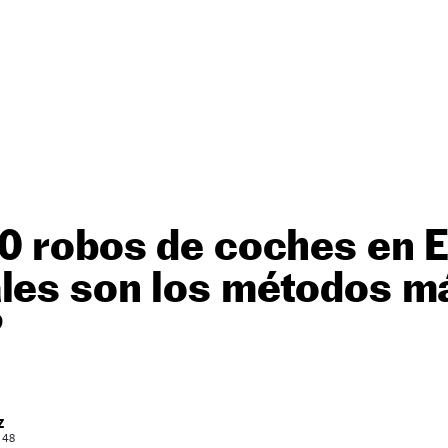
00 robos de coches en 
áles son los métodos m
?
Z
: 48