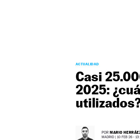
NEWSLETTER
SÍGUENOS
ACTUALIDAD
Casi 25.0
2025: ¿cu
utilizados
MARIO HERRÁE
POR
MADRID |
10 FEB 26 - 13