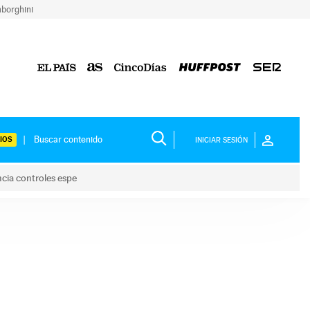
borghini
IOS
INICIAR SESIÓN
ncia controles espe
 y anuncia controles espe