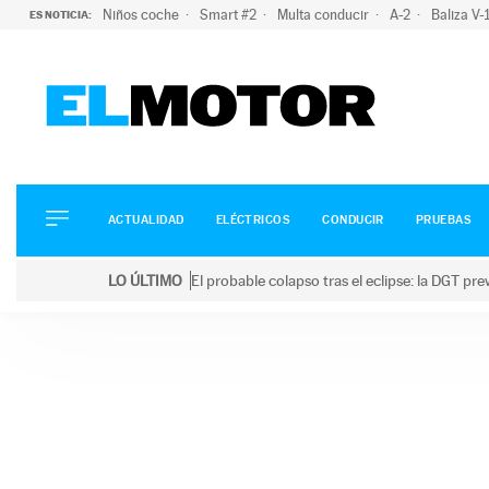
Niños coche
Smart #2
Multa conducir
A-2
Baliza V
ES NOTICIA:
ACTUALIDAD
ELÉCTRICOS
CONDUCIR
ACTUALIDAD
ELÉCTRICOS
CONDUCIR
PRUEBAS
PRUEBAS
Saltar
VIRALES
LO ÚLTIMO
El probable colapso tras el eclipse: la DGT p
al
PODCAST
LO ÚLTIMO
El probable colapso tras el eclipse: la DGT prevé u
contenido
MOTOS
TECNOLOGÍA
SUPERCOCHES
MOTORTV
PREMIOS
SERVICIOS