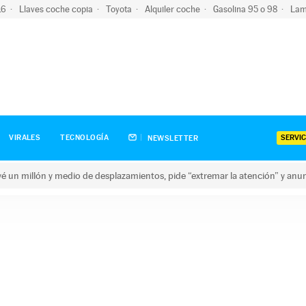
-16
Llaves coche copia
Toyota
Alquiler coche
Gasolina 95 o 98
Lam
SERVIC
VIRALES
TECNOLOGÍA
NEWSLETTER
revé un millón y medio de desplazamientos, pide “extremar la atención” y anu
n millón y medio de desplazamientos, pide “extremar la atención”