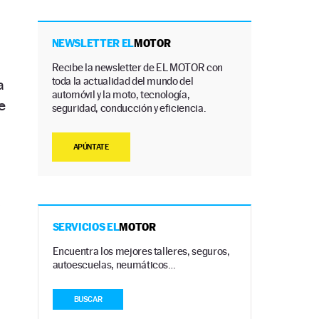
NEWSLETTER EL
MOTOR
Recibe la newsletter de EL MOTOR con
toda la actualidad del mundo del
a
automóvil y la moto, tecnología,
e
seguridad, conducción y eficiencia.
APÚNTATE
s
SERVICIOS EL
MOTOR
Encuentra los mejores talleres, seguros,
autoescuelas, neumáticos…
BUSCAR