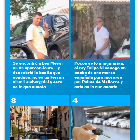
Se encontró a Leo Messi
Pocos se lo imaginarían:
en un aparcamiento... y
el rey Felipe VI escoge un
descubrió la bestia que
coche de una marca
conduce: no es un Ferrari
española para moverse
ni un Lamborghini y esto
por Palma de Mallorca y
es lo que cuesta
esto es lo que cuesta
3
4