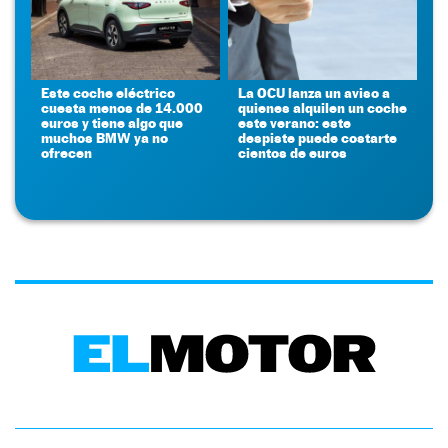
Este coche eléctrico
La OCU lanza un aviso a
cuesta menos de 14.000
quienes alquilen un coche
euros y tiene algo que
este verano: este
muchos BMW ya no
despiste puede costarte
ofrecen
cientos de euros