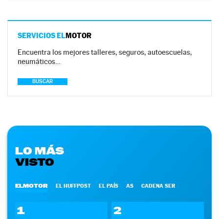
SERVICIOS EL
MOTOR
Encuentra los mejores talleres, seguros, autoescuelas,
neumáticos…
BUSCAR
LO MÁS
VISTO
ELMOTOR
EL HUFFPOST
EL PAÍS
AS
CADENA SER
1
2