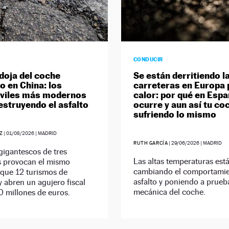
CONDUCIR
doja del coche
Se están derritiendo l
o en China: los
carreteras en Europa 
viles más modernos
calor: por qué en Esp
estruyendo el asfalto
ocurre y aun así tu co
sufriendo lo mismo
Z
|
01/08/2026
| MADRID
RUTH GARCÍA
|
29/06/2026
| MADRID
gigantescos de tres
Las altas temperaturas est
s provocan el mismo
cambiando el comportamie
 que 12 turismos de
asfalto y poniendo a prueb
y abren un agujero fiscal
mecánica del coche.
 millones de euros.