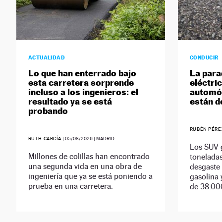
ACTUALIDAD
CONDUCIR
Lo que han enterrado bajo
La para
esta carretera sorprende
eléctric
incluso a los ingenieros: el
automó
resultado ya se está
están d
probando
RUBÉN PÉRE
RUTH GARCÍA
|
05/08/2026
| MADRID
Los SUV 
Millones de colillas han encontrado
tonelada
una segunda vida en una obra de
desgaste
ingeniería que ya se está poniendo a
gasolina 
prueba en una carretera.
de 38.000