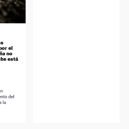
as
por el
aña no
che está
án
nto del
a la