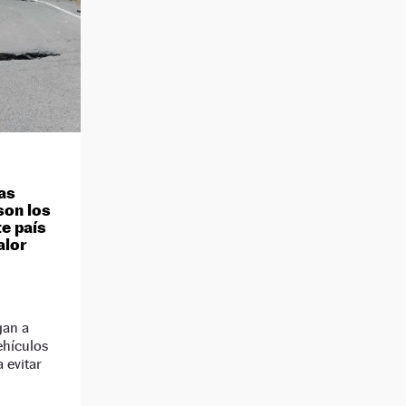
as
son los
te país
alor
gan a
ehículos
 evitar