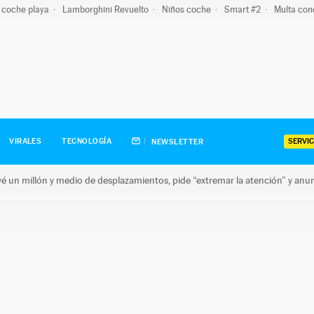
 coche playa
Lamborghini Revuelto
Niños coche
Smart #2
Multa con
SERVIC
VIRALES
TECNOLOGÍA
NEWSLETTER
revé un millón y medio de desplazamientos, pide “extremar la atención” y anu
n millón y medio de desplazamientos, pide “extremar la atención”