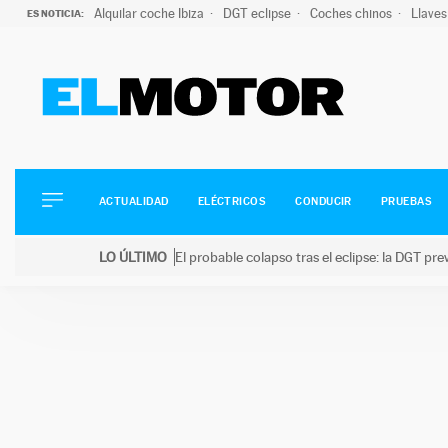
Alquilar coche Ibiza
DGT eclipse
Coches chinos
Llaves
ES NOTICIA:
ACTUALIDAD
ELÉCTRICOS
CONDUCIR
ACTUALIDAD
ELÉCTRICOS
CONDUCIR
PRUEBAS
PRUEBAS
Saltar
VIRALES
LO ÚLTIMO
El probable colapso tras el eclipse: la DGT p
al
PODCAST
LO ÚLTIMO
El probable colapso tras el eclipse: la DGT prevé u
contenido
MOTOS
TECNOLOGÍA
SUPERCOCHES
MOTORTV
PREMIOS
SERVICIOS