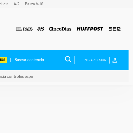
ducir
A-2
Baliza V-16
IOS
INICIAR SESIÓN
ncia controles espe
 y anuncia controles espe