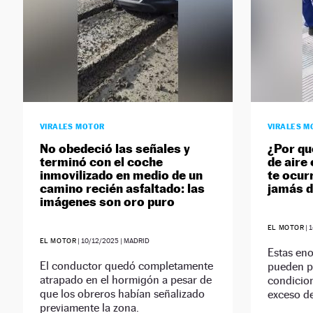
VIRALES MOTOR
VIRALES M
No obedeció las señales y
¿Por qu
terminó con el coche
de aire
inmovilizado en medio de un
te ocurr
camino recién asfaltado: las
jamás d
imágenes son oro puro
EL MOTOR
|
1
EL MOTOR
|
10/12/2025
| MADRID
Estas en
El conductor quedó completamente
pueden p
atrapado en el hormigón a pesar de
condicion
que los obreros habían señalizado
exceso de
previamente la zona.