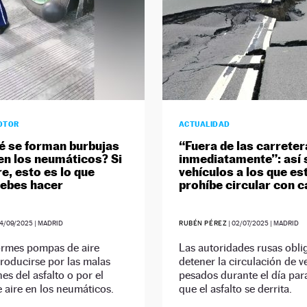
OTOR
ACTUALIDAD
é se forman burbujas
“Fuera de las carreter
 en los neumáticos? Si
inmediatamente”: así 
e, esto es lo que
vehículos a los que es
ebes hacer
prohíbe circular con c
4/09/2025
| MADRID
RUBÉN PÉREZ
|
02/07/2025
| MADRID
ormes pompas de aire
Las autoridades rusas obli
roducirse por las malas
detener la circulación de v
es del asfalto o por el
pesados durante el día para
 aire en los neumáticos.
que el asfalto se derrita.