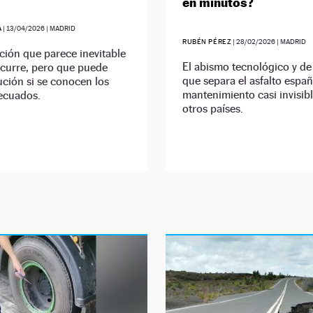
en minutos?
A
|
13/04/2026
| MADRID
RUBÉN PÉREZ
|
28/02/2026
| MADRID
ción que parece inevitable
El abismo tecnológico y de
curre, pero que puede
que separa el asfalto españ
ución si se conocen los
mantenimiento casi invisib
ecuados.
otros países.