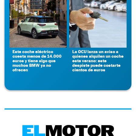
Este coche eléctrico
La OCU lanza un aviso a
cuesta menos de 14.000
quienes alquilen un coche
euros y tiene algo que
este verano: este
muchos BMW ya no
despiste puede costarte
ofrecen
cientos de euros