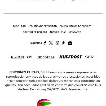
AVISO LEGAL
POLÍTICA DE PRIVACIDAD
CONFIGURACIÓN DE COOKIES
POLÍTICA DE COOKIES
ACCESIBILIDAD
CONTACTO
SÍGUENOS:
EDICIONES EL PAIS, S.L.U.
realiza una reserva expresa de las
reproducciones y usos de las obras y otras prestaciones accesibles
desde este sitio web a medios de lectura mecánica u otros medios
que resulten adecuados a tal fin de conformidad con el artículo 67.3
del Real Decreto-ley 24/2021, de 2 de noviembre.