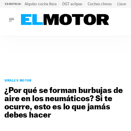
Alquilar coche Ibiza
DGT eclipse
Coches chinos
Llaves 
ES NOTICIA:
LO ÚLTIMO
Hongqi prepara su desembarco en España: SUV eléctricos c
LO ÚLTIMO
Hongqi prepara su desembarco en España: SUV eléctricos c
ACTUALIDAD
ELÉCTRICOS
CONDUCIR
PRUEBAS
Saltar
VIRALES
al
VIRALES MOTOR
PODCAST
contenido
¿Por qué se forman burbujas de
MOTOS
aire en los neumáticos? Si te
TECNOLOGÍA
ocurre, esto es lo que jamás
SUPERCOCHES
MOTORTV
debes hacer
PREMIOS
SERVICIOS