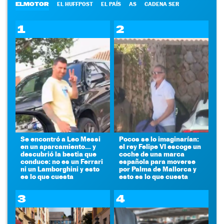
ELMOTOR
EL HUFFPOST
EL PAÍS
AS
CADENA SER
1
2
Se encontró a Leo Messi
Pocos se lo imaginarían:
en un aparcamiento... y
el rey Felipe VI escoge un
descubrió la bestia que
coche de una marca
conduce: no es un Ferrari
española para moverse
ni un Lamborghini y esto
por Palma de Mallorca y
es lo que cuesta
esto es lo que cuesta
3
4