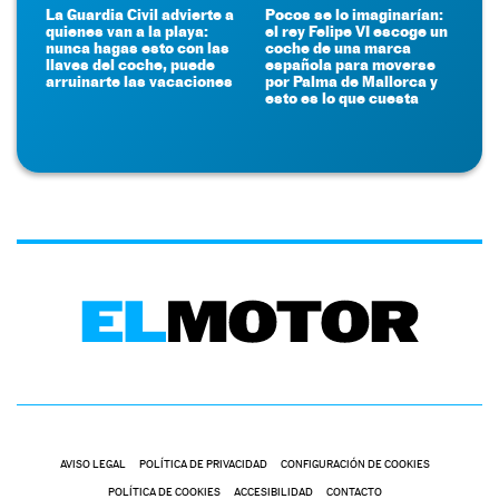
La Guardia Civil advierte a
Pocos se lo imaginarían:
quienes van a la playa:
el rey Felipe VI escoge un
nunca hagas esto con las
coche de una marca
llaves del coche, puede
española para moverse
arruinarte las vacaciones
por Palma de Mallorca y
esto es lo que cuesta
AVISO LEGAL
POLÍTICA DE PRIVACIDAD
CONFIGURACIÓN DE COOKIES
POLÍTICA DE COOKIES
ACCESIBILIDAD
CONTACTO