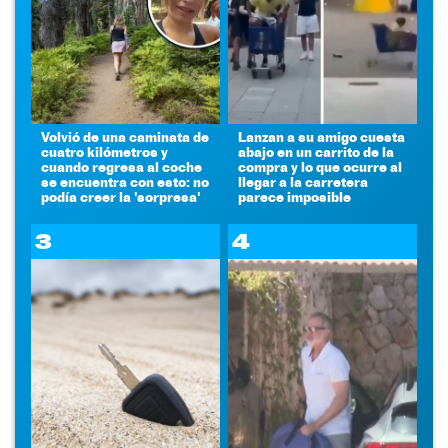
Volvió de una caminata de
Lanzan a su amigo cuesta
cuatro kilómetros y
abajo en un carrito de la
cuando regresa al coche
compra y lo que ocurre al
se encuentra con esto: no
llegar a la carretera
podía creer la 'sorpresa'
parece imposible
3
4