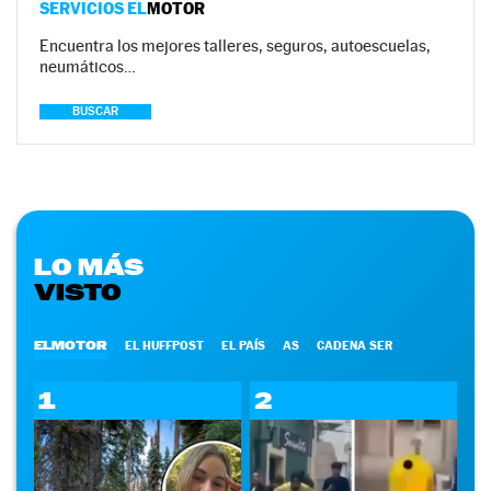
SERVICIOS EL
MOTOR
Encuentra los mejores talleres, seguros, autoescuelas,
neumáticos…
BUSCAR
LO MÁS
VISTO
ELMOTOR
EL HUFFPOST
EL PAÍS
AS
CADENA SER
1
2