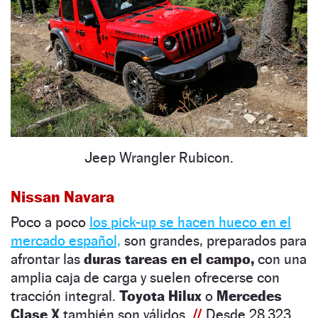
Jeep Wrangler Rubicon.
Nissan Navara
Poco a poco
los pick-up se hacen hueco en el
mercado español,
son grandes, preparados para
afrontar las
duras tareas en el campo,
con una
amplia caja de carga y suelen ofrecerse con
tracción integral.
Toyota Hilux
o
Mercedes
Clase X
también son válidos.
//
Desde 28.323