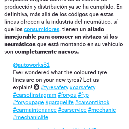
producción y distribución ya se ha cumplido. En
definitiva, más allá de los códigos que estas
líneas ofrecen a la industria del neumático, sí
que los
consumidores,
tienen un
aliado
inmejorable para conocer un vistazo si los
neumáticos
que está montando en su vehículo
son
completamente nuevos.
@autoworks81
Ever wondered what the coloured tyre
lines are on your new tyres? Let us
explain! 🛞
#tyresafety
#carsafety
#carsofinstagram
#foryou
#fyp
#foryoupage
#garagelife
#carsontiktok
#carmaintenance
#carservice
#mechanic
#mechaniclife