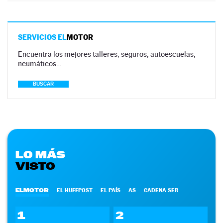
SERVICIOS EL
MOTOR
Encuentra los mejores talleres, seguros, autoescuelas,
neumáticos…
BUSCAR
LO MÁS
VISTO
ELMOTOR
EL HUFFPOST
EL PAÍS
AS
CADENA SER
1
2