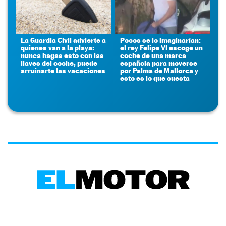
La Guardia Civil advierte a
Pocos se lo imaginarían:
quienes van a la playa:
el rey Felipe VI escoge un
nunca hagas esto con las
coche de una marca
llaves del coche, puede
española para moverse
arruinarte las vacaciones
por Palma de Mallorca y
esto es lo que cuesta