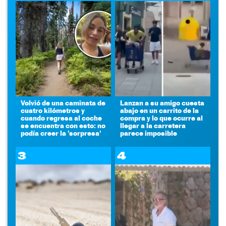
Volvió de una caminata de
Lanzan a su amigo cuesta
cuatro kilómetros y
abajo en un carrito de la
cuando regresa al coche
compra y lo que ocurre al
se encuentra con esto: no
llegar a la carretera
podía creer la 'sorpresa'
parece imposible
3
4