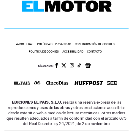
AVISO LEGAL
POLÍTICA DE PRIVACIDAD
CONFIGURACIÓN DE COOKIES
POLÍTICA DE COOKIES
ACCESIBILIDAD
CONTACTO
SÍGUENOS:
EDICIONES EL PAIS, S.L.U.
realiza una reserva expresa de las
reproducciones y usos de las obras y otras prestaciones accesibles
desde este sitio web a medios de lectura mecánica u otros medios
que resulten adecuados a tal fin de conformidad con el artículo 67.3
del Real Decreto-ley 24/2021, de 2 de noviembre.