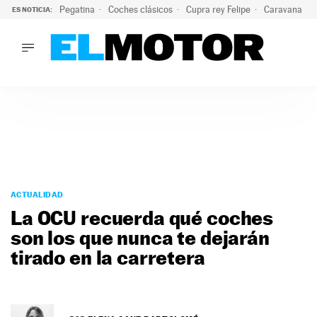
Pegatina
Coches clásicos
Cupra rey Felipe
Caravana lig
ES NOTICIA:
LO ÚLTIMO
¿Conocías esta pegatina de moda?: puede salvar tu coche d
LO ÚLTIMO
¿Conocías esta pegatina de moda?: puede salvar tu coche de
ACTUALIDAD
ELÉCTRICOS
CONDUCIR
PRUEBAS
Saltar
VIRALES
al
ACTUALIDAD
PODCAST
contenido
La OCU recuerda qué coches
MOTOS
son los que nunca te dejarán
TECNOLOGÍA
tirado en la carretera
SUPERCOCHES
MOTORTV
PREMIOS
SERVICIOS