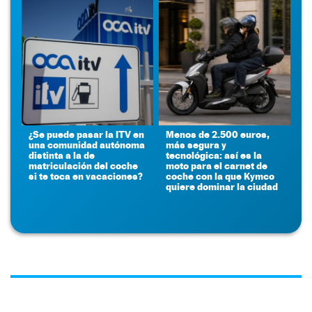
¿Se puede pasar la ITV en
Menos de 2.500 euros,
una comunidad autónoma
más segura y
distinta a la de
tecnológica: así es la
matriculación del coche
moto para el carnet de
si te toca en vacaciones?
coche con la que Kymco
quiere dominar la ciudad