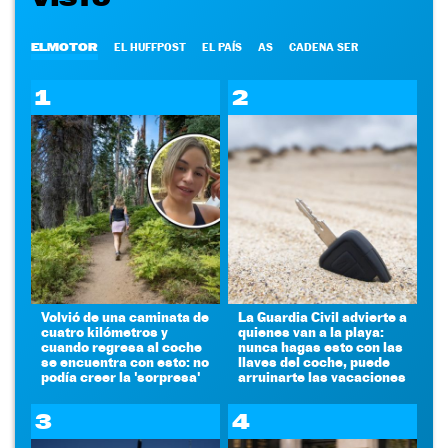
ELMOTOR
EL HUFFPOST
EL PAÍS
AS
CADENA SER
1
2
Volvió de una caminata de
La Guardia Civil advierte a
cuatro kilómetros y
quienes van a la playa:
cuando regresa al coche
nunca hagas esto con las
se encuentra con esto: no
llaves del coche, puede
podía creer la 'sorpresa'
arruinarte las vacaciones
3
4