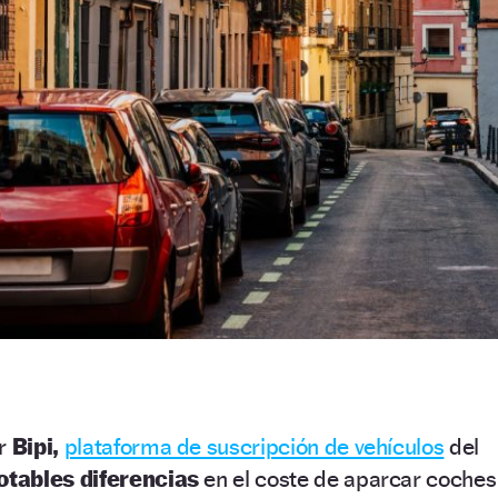
or
Bipi,
plataforma de suscripción de vehículos
del
otables diferencias
en el coste de aparcar coches