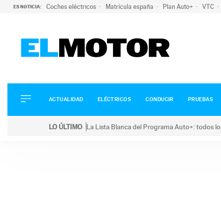
Coches eléctricos
Matrícula españa
Plan Auto+
VTC
ES NOTICIA:
ACTUALIDAD
ELÉCTRICOS
CONDUCIR
ACTUALIDAD
ELÉCTRICOS
CONDUCIR
PRUEBAS
PRUEBAS
Saltar
VIRALES
LO ÚLTIMO
La Lista Blanca del Programa Auto+: todos lo
al
PODCAST
LO ÚLTIMO
La Lista Blanca del Programa Auto+: todos los coc
contenido
MOTOS
TECNOLOGÍA
SUPERCOCHES
MOTORTV
PREMIOS
SERVICIOS