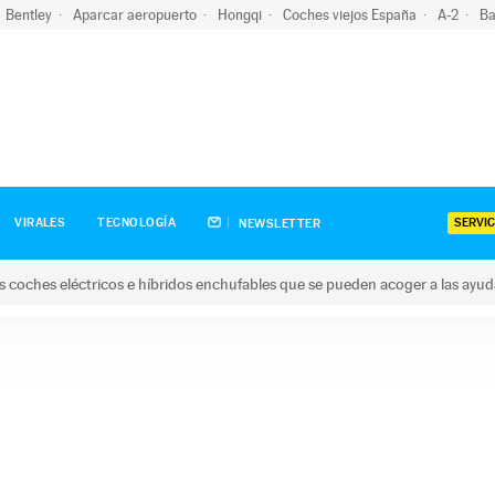
Bentley
Aparcar aeropuerto
Hongqi
Coches viejos España
A-2
Ba
SERVIC
VIRALES
TECNOLOGÍA
NEWSLETTER
s coches eléctricos e híbridos enchufables que se pueden acoger a las ayu
hes eléctricos e híbridos enchufables que se pueden acoger a la