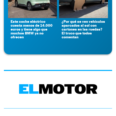
Este coche eléctrico
¿Por qué se ven vehículos
cuesta menos de 14.000
aparcados al sol con
euros y tiene algo que
cartones en las ruedas?
muchos BMW ya no
El truco que todos
ofrecen
comentan