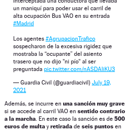
Interceptada una conductora que llevaba
un maniquí para poder usar el carril de
alta ocupación Bus VAO en su entrada
#Madrid
Los agentes
#AgrupacionTrafico
sospecharon de la excesiva rigidez que
mostraba la “ocupante” del asiento
trasero que no dijo "ni pío" al ser
preguntada
pic.twitter.com/nASDAIiKU3
— Guardia Civil (@guardiacivil)
July 19,
2021
Además, se incurre en
una sanción muy grave
si se accede al carril VAO en
sentido contrario
a la marcha
. En este caso la sanción es de
500
euros de multa
y
retirada
de
seis puntos
en