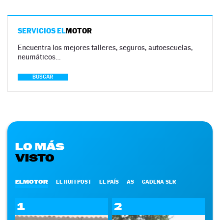
SERVICIOS EL
MOTOR
Encuentra los mejores talleres, seguros, autoescuelas,
neumáticos…
BUSCAR
LO MÁS
VISTO
ELMOTOR
EL HUFFPOST
EL PAÍS
AS
CADENA SER
1
2