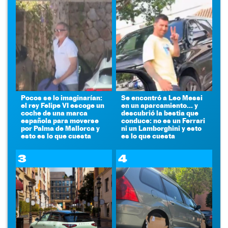
Pocos se lo imaginarían:
Se encontró a Leo Messi
el rey Felipe VI escoge un
en un aparcamiento... y
coche de una marca
descubrió la bestia que
española para moverse
conduce: no es un Ferrari
por Palma de Mallorca y
ni un Lamborghini y esto
esto es lo que cuesta
es lo que cuesta
3
4