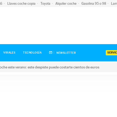
-16
Llaves coche copia
Toyota
Alquiler coche
Gasolina 95 o 98
Lam
SERVIC
VIRALES
TECNOLOGÍA
NEWSLETTER
oche este verano: este despiste puede costarte cientos de euros
este verano: este despiste puede costarte cientos de euros