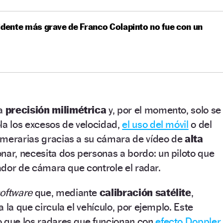
idente más grave de Franco Colapinto no fue con un
na
precisión milimétrica
y, por el momento, solo se
la los excesos de velocidad,
el uso del móvil
o del
emerarias gracias a su cámara de vídeo de
alta
nar, necesita dos personas a bordo: un piloto que
rador de cámara que controle el radar.
oftware
que, mediante
calibración satélite
,
 la que circula el vehículo, por ejemplo. Este
o que los radares que funcionan con
efecto Doppler