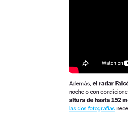
Además,
el radar Falc
noche o con condicione
altura de hasta 152 m
las do
s
fotografías
neces