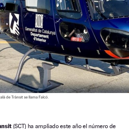
alà de Trànsit se llama Falcó.
ànsit
(SCT) ha ampliado este año el número de