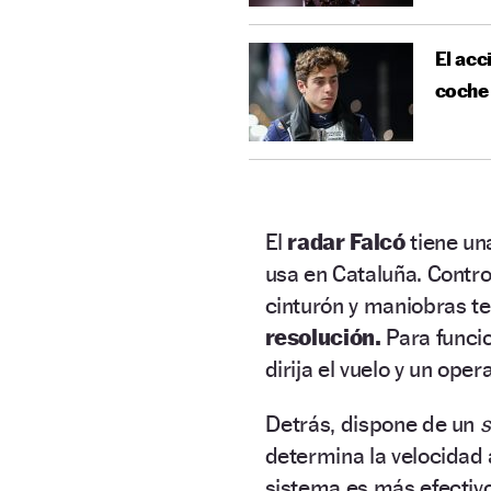
El acc
coche
El
radar Falcó
tiene u
usa en Cataluña. Contro
cinturón y maniobras t
resolución.
Para funcio
dirija el vuelo y un ope
Detrás, dispone de un
s
determina la velocidad a
sistema es más efectiv