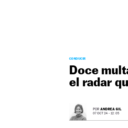
NEWSLETTER
SÍGUENOS
CONDUCIR
Doce multa
el radar q
ANDREA GIL
POR
07 OCT 24 - 12: 05