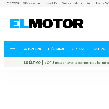
Niños coche
Smart #2
Multa conducir
A-2
Baliza V
ES NOTICIA:
ACTUALIDAD
ELÉCTRICOS
CONDUCIR
ACTUALIDAD
ELÉCTRICOS
CONDUCIR
PRUEBAS
PRUEBAS
Saltar
VIRALES
LO ÚLTIMO
La OCU lanza un aviso a quienes alquilen un c
al
PODCAST
LO ÚLTIMO
La OCU lanza un aviso a quienes alquilen un coche 
contenido
MOTOS
TECNOLOGÍA
SUPERCOCHES
MOTORTV
PREMIOS
SERVICIOS