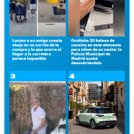
Lanzan a su amigo cuesta
Ocultaba 30 bolsas de
abajo en un carrito de la
cocaína en este elemento
compra y lo que ocurre al
para niños de su coche: la
llegar a la carretera
Policía Municipal de
parece imposible
Madrid acabó
descubriéndola
3
4