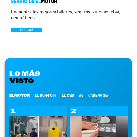
SERVICIOS EL
MOTOR
Encuentra los mejores talleres, seguros, autoescuelas,
neumáticos…
BUSCAR
LO MÁS
VISTO
ELMOTOR
EL HUFFPOST
EL PAÍS
AS
CADENA SER
1
2