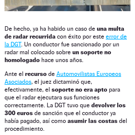
De hecho, ya ha habido un caso de
una multa
de radar recurrida
con éxito por este
error de
la DGT
. Un conductor fue sancionado por un
radar mal colocado sobre
un soporte no
homologado
hace unos años.
Ante el
recurso
de
Automovilistas Europeos
Asociados
, el juez dictaminó que,
efectivamente, el
soporte no era apto
para
que el radar ejecutara sus funciones
correctamente. La DGT tuvo que
devolver los
300 euros
de sanción que el conductor ya
había pagado, así como
asumir las costas
del
procedimiento.