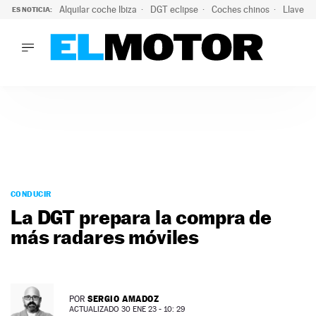
Alquilar coche Ibiza
DGT eclipse
Coches chinos
Llaves 
ES NOTICIA:
LO ÚLTIMO
El probable colapso tras el eclipse: la DGT prevé un millón 
LO ÚLTIMO
El probable colapso tras el eclipse: la DGT prevé un millón 
ACTUALIDAD
ELÉCTRICOS
CONDUCIR
PRUEBAS
Saltar
VIRALES
al
CONDUCIR
PODCAST
contenido
La DGT prepara la compra de
MOTOS
más radares móviles
TECNOLOGÍA
SUPERCOCHES
MOTORTV
PREMIOS
SERGIO AMADOZ
POR
SERVICIOS
ACTUALIZADO 30 ENE 23 - 10: 29