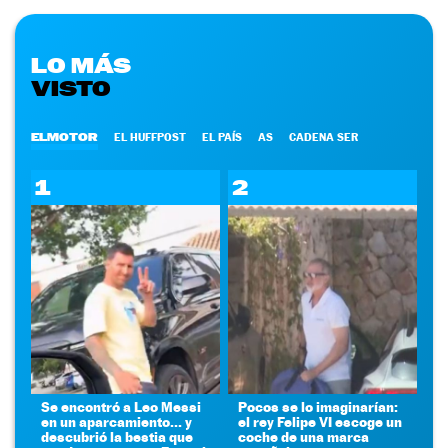
LO MÁS
VISTO
ELMOTOR
EL HUFFPOST
EL PAÍS
AS
CADENA SER
1
2
Se encontró a Leo Messi
Pocos se lo imaginarían:
en un aparcamiento... y
el rey Felipe VI escoge un
descubrió la bestia que
coche de una marca