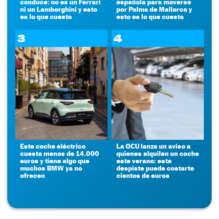
conduce: no es un Ferrari
española para moverse
ni un Lamborghini y esto
por Palma de Mallorca y
es lo que cuesta
esto es lo que cuesta
3
4
Este coche eléctrico
La OCU lanza un aviso a
cuesta menos de 14.000
quienes alquilen un coche
euros y tiene algo que
este verano: este
muchos BMW ya no
despiste puede costarte
ofrecen
cientos de euros