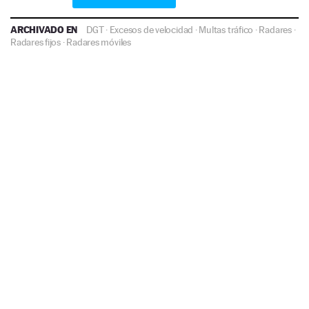
ARCHIVADO EN
DGT
·
Excesos de velocidad
·
Multas tráfico
·
Radares
·
Radares fijos
·
Radares móviles