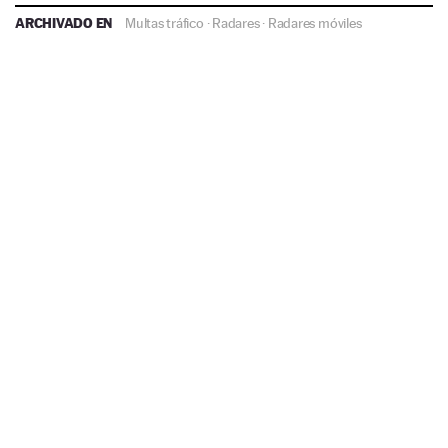
ARCHIVADO EN
Multas tráfico
·
Radares
·
Radares móviles