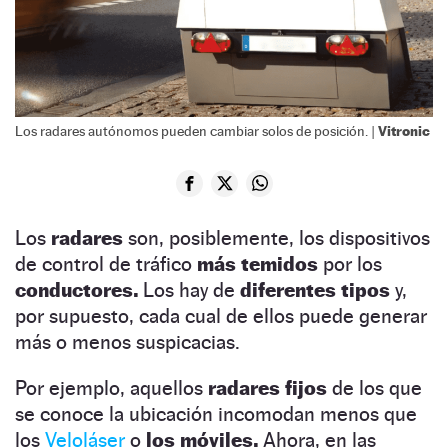
Vitronic
Los radares autónomos pueden cambiar solos de posición. |
Los
radares
son, posiblemente, los dispositivos
de control de tráfico
más temidos
por los
conductores.
Los hay de
diferentes tipos
y,
por supuesto, cada cual de ellos puede generar
más o menos suspicacias.
Por ejemplo, aquellos
radares fijos
de los que
se conoce la ubicación incomodan menos que
los
Veloláser
o
los móviles.
Ahora, en las