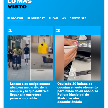
LO MÁS
VISTO
ELMOTOR
EL HUFFPOST
EL PAÍS
AS
CADENA SER
1
2
Lanzan a su amigo cuesta
Ocultaba 30 bolsas de
abajo en un carrito de la
cocaína en este elemento
compra y lo que ocurre al
para niños de su coche: la
llegar a la carretera
Policía Municipal de
parece imposible
Madrid acabó
descubriéndola