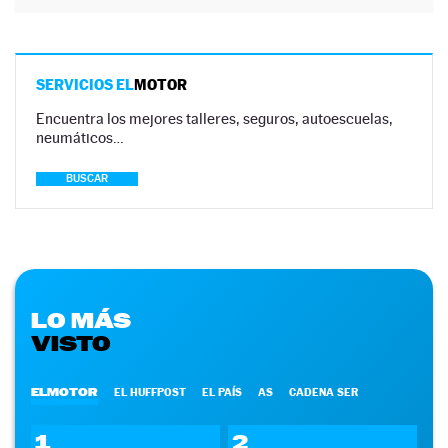
SERVICIOS EL
MOTOR
Encuentra los mejores talleres, seguros, autoescuelas,
neumáticos…
BUSCAR
LO MÁS
VISTO
ELMOTOR
EL HUFFPOST
EL PAÍS
AS
CADENA SER
1
2