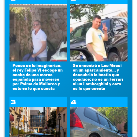
Pocos se lo imaginarían:
Se encontró a Leo Messi
el rey Felipe VI escoge un
en un aparcamiento... y
coche de una marca
descubrió la bestia que
española para moverse
conduce: no es un Ferrari
por Palma de Mallorca y
ni un Lamborghini y esto
esto es lo que cuesta
es lo que cuesta
3
4