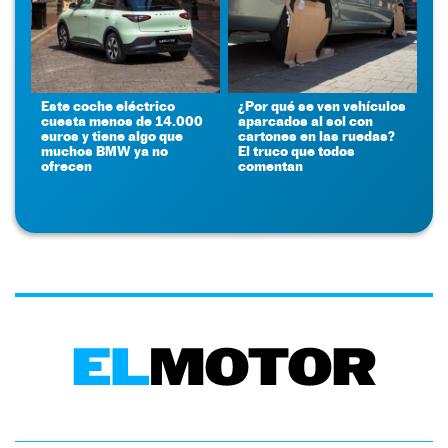
Este coche eléctrico
¿Por qué se ven vehículos
cuesta menos de 14.000
aparcados al sol con
euros y tiene algo que
cartones en las ruedas?
muchos BMW ya no
El truco que todos
ofrecen
comentan