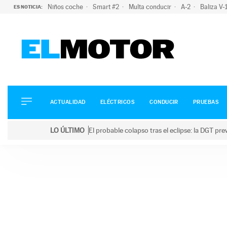
Niños coche
Smart #2
Multa conducir
A-2
Baliza V
ES NOTICIA:
ACTUALIDAD
ELÉCTRICOS
CONDUCIR
ACTUALIDAD
ELÉCTRICOS
CONDUCIR
PRUEBAS
PRUEBAS
Saltar
VIRALES
LO ÚLTIMO
El probable colapso tras el eclipse: la DGT p
al
PODCAST
LO ÚLTIMO
El probable colapso tras el eclipse: la DGT prevé u
contenido
MOTOS
TECNOLOGÍA
SUPERCOCHES
MOTORTV
PREMIOS
SERVICIOS