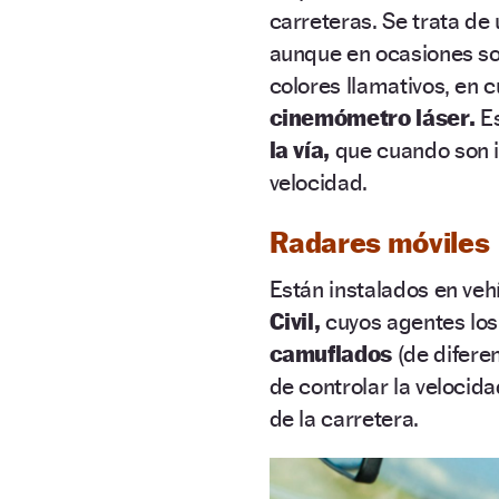
carreteras. Se trata de
aunque en ocasiones so
colores llamativos, en 
cinemómetro láser.
Es
la vía,
que cuando son i
velocidad.
Radares móviles
Están instalados en veh
Civil,
cuyos agentes los
camuflados
(de difere
de controlar la velocid
de la carretera.