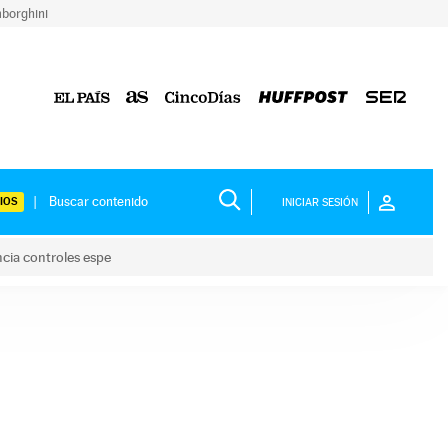
borghini
IOS
INICIAR SESIÓN
ncia controles espe
 y anuncia controles espe