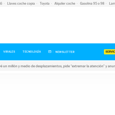
-16
Llaves coche copia
Toyota
Alquiler coche
Gasolina 95 o 98
Lam
SERVIC
VIRALES
TECNOLOGÍA
NEWSLETTER
revé un millón y medio de desplazamientos, pide “extremar la atención” y anu
n millón y medio de desplazamientos, pide “extremar la atención”