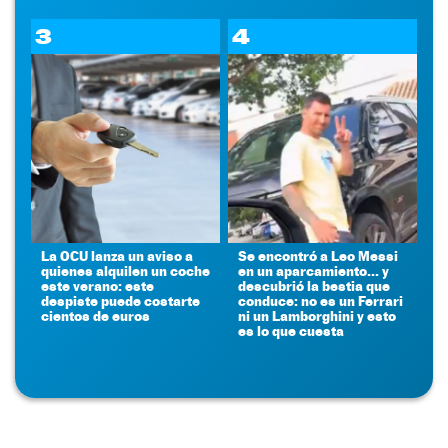
3
4
La OCU lanza un aviso a
Se encontró a Leo Messi
quienes alquilen un coche
en un aparcamiento... y
este verano: este
descubrió la bestia que
despiste puede costarte
conduce: no es un Ferrari
cientos de euros
ni un Lamborghini y esto
es lo que cuesta