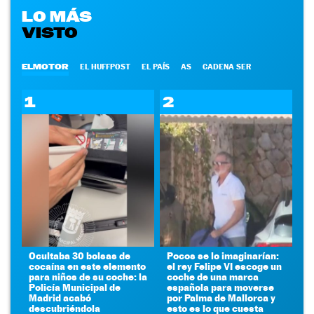
LO MÁS
VISTO
ELMOTOR
EL HUFFPOST
EL PAÍS
AS
CADENA SER
1
2
Ocultaba 30 bolsas de
Pocos se lo imaginarían:
cocaína en este elemento
el rey Felipe VI escoge un
para niños de su coche: la
coche de una marca
Policía Municipal de
española para moverse
Madrid acabó
por Palma de Mallorca y
descubriéndola
esto es lo que cuesta