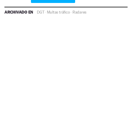
ARCHIVADO EN
DGT
·
Multas tráfico
·
Radares