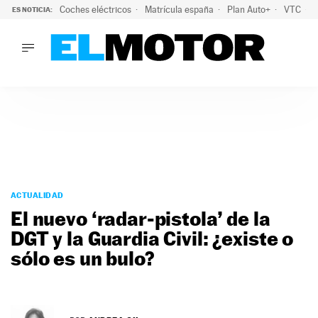
Coches eléctricos
Matrícula españa
Plan Auto+
VTC
ES NOTICIA:
LO ÚLTIMO
La Lista Blanca del Programa Auto+: todos los coches eléct
LO ÚLTIMO
La Lista Blanca del Programa Auto+: todos los coches eléctr
ACTUALIDAD
ELÉCTRICOS
CONDUCIR
PRUEBAS
Saltar
VIRALES
al
ACTUALIDAD
PODCAST
contenido
El nuevo ‘radar-pistola’ de la
MOTOS
DGT y la Guardia Civil: ¿existe o
TECNOLOGÍA
sólo es un bulo?
SUPERCOCHES
MOTORTV
PREMIOS
SERVICIOS