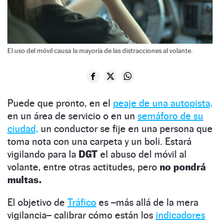
El uso del móvil causa la mayoría de las distracciones al volante.
Puede que pronto, en el
peaje de una autopista,
en un área de servicio o en un
semáforo de su
ciudad,
un conductor se fije en una persona que
toma nota con una carpeta y un boli. Estará
vigilando para la
DGT
el abuso del móvil al
volante, entre otras actitudes, pero
no pondrá
multas.
El objetivo de
Tráfico
es –más allá de la mera
vigilancia– calibrar cómo están los
indicadores