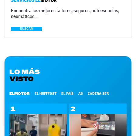
SERVICIOS EL
MOTOR
Encuentra los mejores talleres, seguros, autoescuelas,
neumáticos…
BUSCAR
LO MÁS
VISTO
ELMOTOR
EL HUFFPOST
EL PAÍS
AS
CADENA SER
1
2