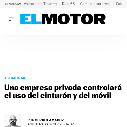
Volkswagen Touareg
Ruta 66
Caminata sorpresa
Gafas 
ES NOTICIA:
LO ÚLTIMO
Ni se te ocurra usar las gafas del eclipse al volante: el moti
LO ÚLTIMO
Ni se te ocurra usar las gafas del eclipse al volante: el motiv
ACTUALIDAD
ELÉCTRICOS
CONDUCIR
PRUEBAS
Saltar
VIRALES
al
ACTUALIDAD
PODCAST
contenido
Una empresa privada controlará
MOTOS
el uso del cinturón y del móvil
TECNOLOGÍA
SUPERCOCHES
MOTORTV
PREMIOS
SERGIO AMADOZ
POR
SERVICIOS
ACTUALIZADO 02 SEP 21 - 14: 47