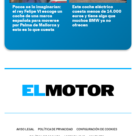
Pocos se lo imaginarían:
Este coche eléctrico
el rey Felipe VI escoge un
cuesta menos de 14.000
coche de una marca
euros y tiene algo que
española para moverse
muchos BMW ya no
por Palma de Mallorca y
ofrecen
esto es lo que cuesta
AVISO LEGAL
POLÍTICA DE PRIVACIDAD
CONFIGURACIÓN DE COOKIES