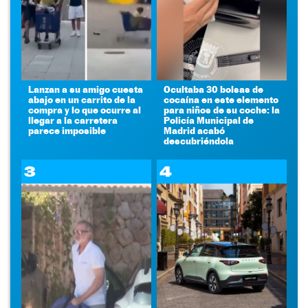
Lanzan a su amigo cuesta
Ocultaba 30 bolsas de
abajo en un carrito de la
cocaína en este elemento
compra y lo que ocurre al
para niños de su coche: la
llegar a la carretera
Policía Municipal de
parece imposible
Madrid acabó
descubriéndola
3
4