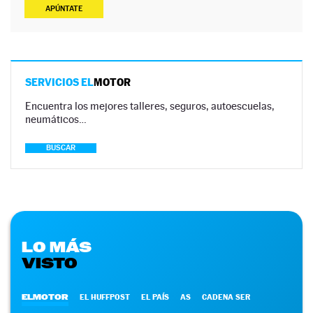
APÚNTATE
SERVICIOS EL
MOTOR
Encuentra los mejores talleres, seguros, autoescuelas,
neumáticos…
BUSCAR
LO MÁS
VISTO
ELMOTOR
EL HUFFPOST
EL PAÍS
AS
CADENA SER