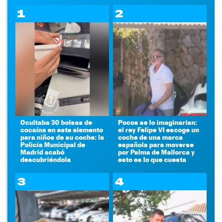
1
2
Ocultaba 30 bolsas de
Pocos se lo imaginarían:
cocaína en este elemento
el rey Felipe VI escoge un
para niños de su coche: la
coche de una marca
Policía Municipal de
española para moverse
Madrid acabó
por Palma de Mallorca y
descubriéndola
esto es lo que cuesta
3
4