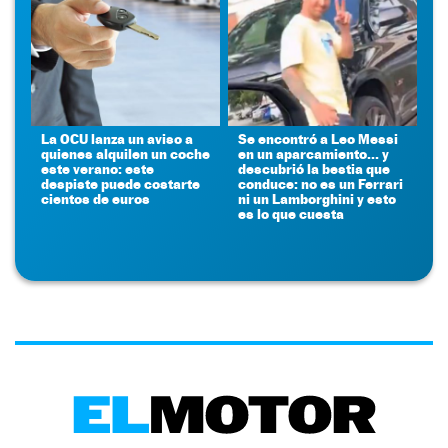
La OCU lanza un aviso a
Se encontró a Leo Messi
quienes alquilen un coche
en un aparcamiento... y
este verano: este
descubrió la bestia que
despiste puede costarte
conduce: no es un Ferrari
cientos de euros
ni un Lamborghini y esto
es lo que cuesta