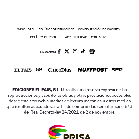
AVISO LEGAL
POLÍTICA DE PRIVACIDAD
CONFIGURACIÓN DE COOKIES
POLÍTICA DE COOKIES
ACCESIBILIDAD
CONTACTO
SÍGUENOS:
EDICIONES EL PAIS, S.L.U.
realiza una reserva expresa de las
reproducciones y usos de las obras y otras prestaciones accesibles
desde este sitio web a medios de lectura mecánica u otros medios
que resulten adecuados a tal fin de conformidad con el artículo 67.3
del Real Decreto-ley 24/2021, de 2 de noviembre.