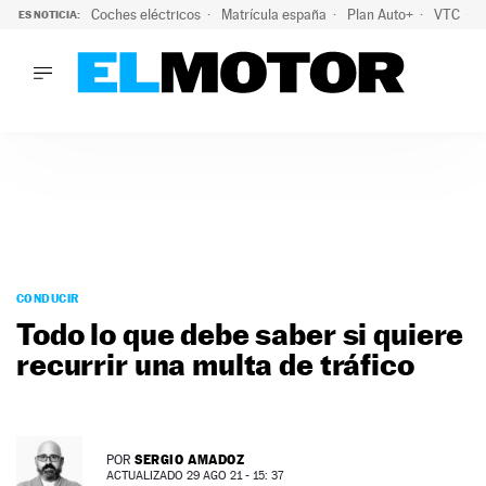
Coches eléctricos
Matrícula españa
Plan Auto+
VTC
ES NOTICIA:
LO ÚLTIMO
La Lista Blanca del Programa Auto+: todos los coches eléct
LO ÚLTIMO
La Lista Blanca del Programa Auto+: todos los coches eléctr
ACTUALIDAD
ELÉCTRICOS
CONDUCIR
PRUEBAS
Saltar
VIRALES
al
CONDUCIR
PODCAST
contenido
Todo lo que debe saber si quiere
MOTOS
recurrir una multa de tráfico
TECNOLOGÍA
SUPERCOCHES
MOTORTV
PREMIOS
SERGIO AMADOZ
POR
SERVICIOS
ACTUALIZADO 29 AGO 21 - 15: 37