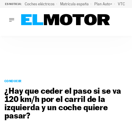
Coches eléctricos
Matrícula españa
Plan Auto+
VTC
ES NOTICIA:
LO ÚLTIMO
La Lista Blanca del Programa Auto+: todos los coches eléct
LO ÚLTIMO
La Lista Blanca del Programa Auto+: todos los coches eléctr
ACTUALIDAD
ELÉCTRICOS
CONDUCIR
PRUEBAS
Saltar
VIRALES
al
CONDUCIR
PODCAST
contenido
¿Hay que ceder el paso si se va
MOTOS
120 km/h por el carril de la
TECNOLOGÍA
izquierda y un coche quiere
SUPERCOCHES
MOTORTV
pasar?
PREMIOS
SERVICIOS