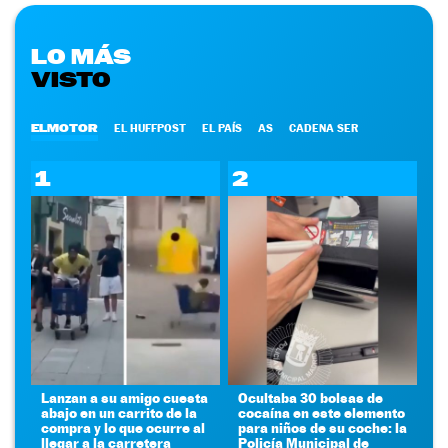
LO MÁS
VISTO
ELMOTOR
EL HUFFPOST
EL PAÍS
AS
CADENA SER
1
2
Lanzan a su amigo cuesta
Ocultaba 30 bolsas de
abajo en un carrito de la
cocaína en este elemento
compra y lo que ocurre al
para niños de su coche: la
llegar a la carretera
Policía Municipal de