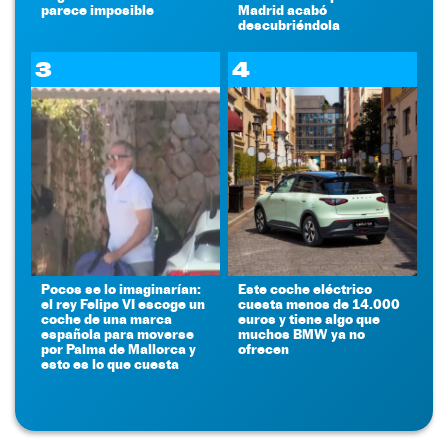
parece imposible
Madrid acabó
descubriéndola
3
4
Pocos se lo imaginarían:
Este coche eléctrico
el rey Felipe VI escoge un
cuesta menos de 14.000
coche de una marca
euros y tiene algo que
española para moverse
muchos BMW ya no
por Palma de Mallorca y
ofrecen
esto es lo que cuesta