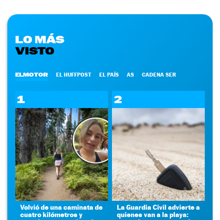
LO MÁS
VISTO
ELMOTOR
EL HUFFPOST
EL PAÍS
AS
CADENA SER
1
2
Volvió de una caminata de
La Guardia Civil advierte a
cuatro kilómetros y
quienes van a la playa: