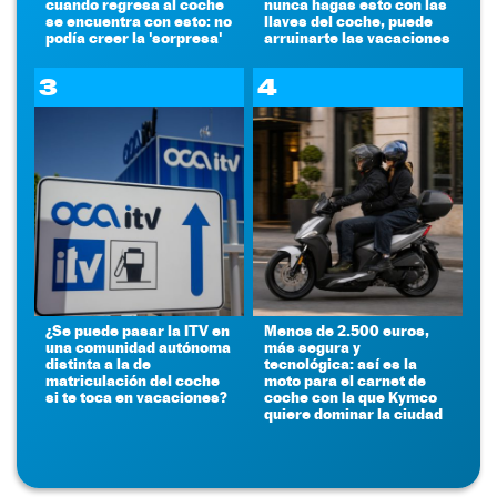
cuando regresa al coche
nunca hagas esto con las
se encuentra con esto: no
llaves del coche, puede
podía creer la 'sorpresa'
arruinarte las vacaciones
3
4
¿Se puede pasar la ITV en
Menos de 2.500 euros,
una comunidad autónoma
más segura y
distinta a la de
tecnológica: así es la
matriculación del coche
moto para el carnet de
si te toca en vacaciones?
coche con la que Kymco
quiere dominar la ciudad