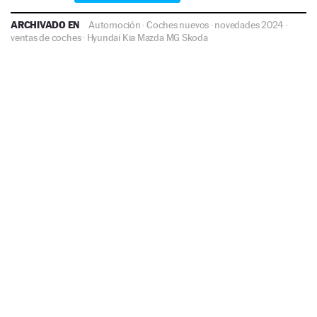
ARCHIVADO EN
Automoción
·
Coches nuevos
·
novedades 2024
·
ventas de coches
·
Hyundai
Kia
Mazda
MG
Skoda