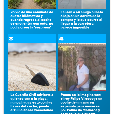
Volvió de una caminata de
Lanzan a su amigo cuesta
cuatro kilómetros y
abajo en un carrito de la
cuando regresa al coche
compra y lo que ocurre al
se encuentra con esto: no
llegar a la carretera
podía creer la 'sorpresa'
parece imposible
3
4
La Guardia Civil advierte a
Pocos se lo imaginarían:
quienes van a la playa:
el rey Felipe VI escoge un
nunca hagas esto con las
coche de una marca
llaves del coche, puede
española para moverse
arruinarte las vacaciones
por Palma de Mallorca y
esto es lo que cuesta