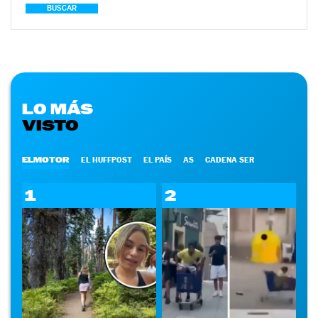
BUSCAR
LO MÁS
VISTO
ELMOTOR
EL HUFFPOST
EL PAÍS
AS
CADENA SER
1
2