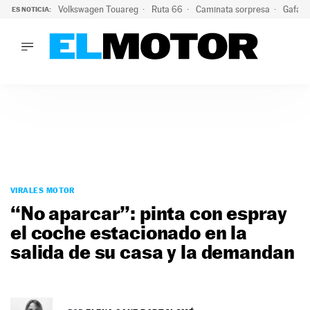
Volkswagen Touareg
Ruta 66
Caminata sorpresa
Gafas 
ES NOTICIA:
LO ÚLTIMO
Ni se te ocurra usar las gafas del eclipse al volante: el moti
LO ÚLTIMO
Ni se te ocurra usar las gafas del eclipse al volante: el motiv
ACTUALIDAD
ELÉCTRICOS
CONDUCIR
PRUEBAS
Saltar
VIRALES
al
VIRALES MOTOR
PODCAST
contenido
“No aparcar”: pinta con espray
MOTOS
el coche estacionado en la
TECNOLOGÍA
salida de su casa y la demandan
SUPERCOCHES
MOTORTV
PREMIOS
SERVICIOS