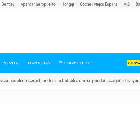
Bentley
Aparcar aeropuerto
Hongqi
Coches viejos España
A-2
Ba
SERVIC
VIRALES
TECNOLOGÍA
NEWSLETTER
s coches eléctricos e híbridos enchufables que se pueden acoger a las ayu
hes eléctricos e híbridos enchufables que se pueden acoger a la