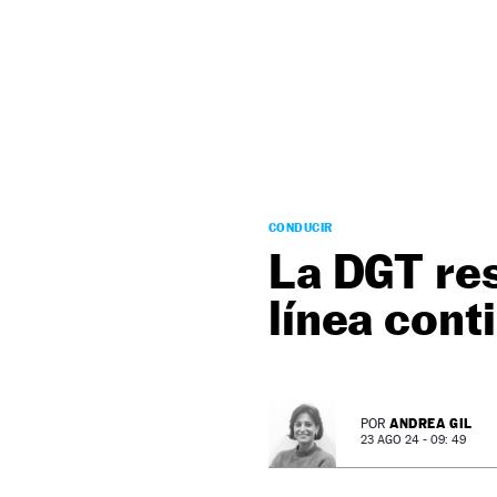
NEWSLETTER
SÍGUENOS
CONDUCIR
La DGT res
línea conti
ANDREA GIL
POR
23 AGO 24 - 09: 49