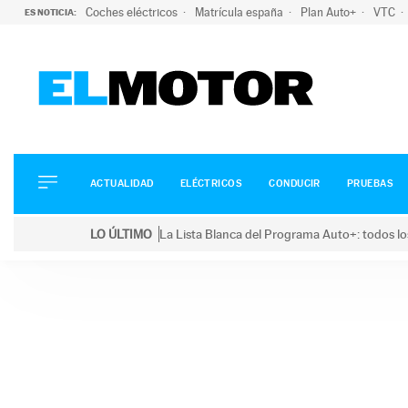
Coches eléctricos
Matrícula españa
Plan Auto+
VTC
ES NOTICIA:
ACTUALIDAD
ELÉCTRICOS
CONDUCIR
ACTUALIDAD
ELÉCTRICOS
CONDUCIR
PRUEBAS
PRUEBAS
Saltar
VIRALES
LO ÚLTIMO
La Lista Blanca del Programa Auto+: todos lo
al
PODCAST
LO ÚLTIMO
La Lista Blanca del Programa Auto+: todos los coc
contenido
MOTOS
TECNOLOGÍA
SUPERCOCHES
MOTORTV
PREMIOS
SERVICIOS