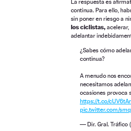
La respuesta es afirmati
continua. Para ello, ha
sin poner en riesgo a ni
los ciclistas,
acelerar,
adelantar indebidamente
¿Sabes cómo adelanta
continua?
A menudo nos encon
necesitamos adelant
ocasiones provoca s
https://t.co/cUV6t
pic.twitter.com/s
— Dir. Gral. Tráfic