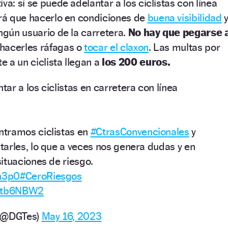
va: sí se puede adelantar a los ciclistas con línea
brá que hacerlo en condiciones de
buena visibilidad
ngún usuario de la carretera.
No hay que pegarse 
 hacerles ráfagas o
tocar
e
l claxon
. Las multas por
 a un ciclista llegan a
los 200 euros.
r a los ciclistas en carretera con línea
tramos ciclistas en
#CtrasConvencionales
y
arles, lo que a veces nos genera dudas y en
ituaciones de riesgo.
An3p0
#CeroRiesgos
mqtb6NBW2
o (@DGTes)
May 16, 2023