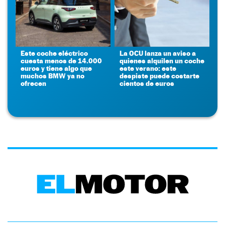
Este coche eléctrico
La OCU lanza un aviso a
cuesta menos de 14.000
quienes alquilen un coche
euros y tiene algo que
este verano: este
muchos BMW ya no
despiste puede costarte
ofrecen
cientos de euros