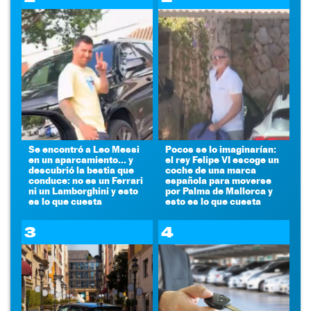
Se encontró a Leo Messi
Pocos se lo imaginarían:
en un aparcamiento... y
el rey Felipe VI escoge un
descubrió la bestia que
coche de una marca
conduce: no es un Ferrari
española para moverse
ni un Lamborghini y esto
por Palma de Mallorca y
es lo que cuesta
esto es lo que cuesta
3
4