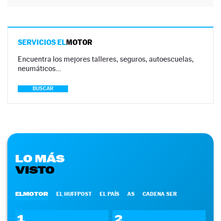
SERVICIOS EL
MOTOR
Encuentra los mejores talleres, seguros, autoescuelas,
neumáticos…
BUSCAR
LO MÁS
VISTO
ELMOTOR
EL HUFFPOST
EL PAÍS
AS
CADENA SER
1
2