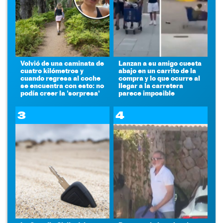
Volvió de una caminata de
Lanzan a su amigo cuesta
cuatro kilómetros y
abajo en un carrito de la
cuando regresa al coche
compra y lo que ocurre al
se encuentra con esto: no
llegar a la carretera
podía creer la 'sorpresa'
parece imposible
3
4