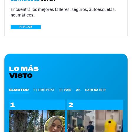
Encuentra los mejores talleres, seguros, autoescuelas,
neumáticos…
BUSCAR
LO MÁS
VISTO
ELMOTOR
EL HUFFPOST
EL PAÍS
AS
CADENA SER
1
2