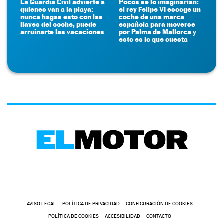
La Guardia Civil advierte a
Pocos se lo imaginarían:
quienes van a la playa:
el rey Felipe VI escoge un
nunca hagas esto con las
coche de una marca
llaves del coche, puede
española para moverse
arruinarte las vacaciones
por Palma de Mallorca y
esto es lo que cuesta
AVISO LEGAL
POLÍTICA DE PRIVACIDAD
CONFIGURACIÓN DE COOKIES
POLÍTICA DE COOKIES
ACCESIBILIDAD
CONTACTO