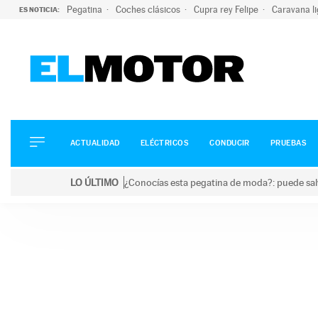
Pegatina
Coches clásicos
Cupra rey Felipe
Caravana l
ES NOTICIA:
ACTUALIDAD
ELÉCTRICOS
CONDUCIR
ACTUALIDAD
ELÉCTRICOS
CONDUCIR
PRUEBAS
PRUEBAS
Saltar
VIRALES
LO ÚLTIMO
¿Conocías esta pegatina de moda?: puede salv
al
PODCAST
LO ÚLTIMO
¿Conocías esta pegatina de moda?: puede salvar tu
contenido
MOTOS
TECNOLOGÍA
SUPERCOCHES
MOTORTV
PREMIOS
SERVICIOS