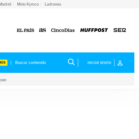
 Madrid
Moto Kymco
Ladrones
IOS
INICIAR SESIÓN
acen
lo hacen