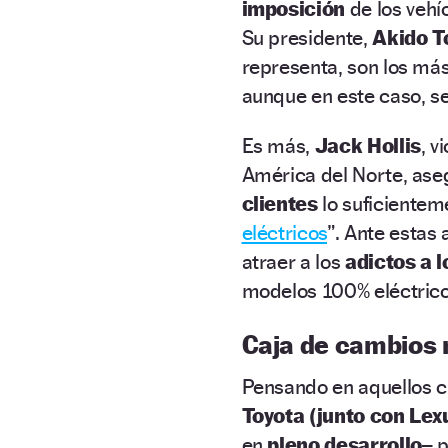
imposición
de los vehí
Su presidente,
Akido T
representa, son los má
aunque en este caso, s
Es más,
Jack Hollis
, v
América del Norte, ase
clientes
lo suficiente
eléctricos
”. Ante estas
atraer a los
adictos a 
modelos 100% eléctrico
Caja de cambios
Pensando en aquellos cli
Toyota (junto con Lex
en
pleno desarrollo–
p