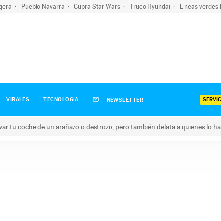
igera
Pueblo Navarra
Cupra Star Wars
Truco Hyundai
Líneas verdes
SERVIC
VIRALES
TECNOLOGÍA
NEWSLETTER
ar tu coche de un arañazo o destrozo, pero también delata a quienes lo h
 coche de un arañazo o destrozo, pero también delata a quienes 