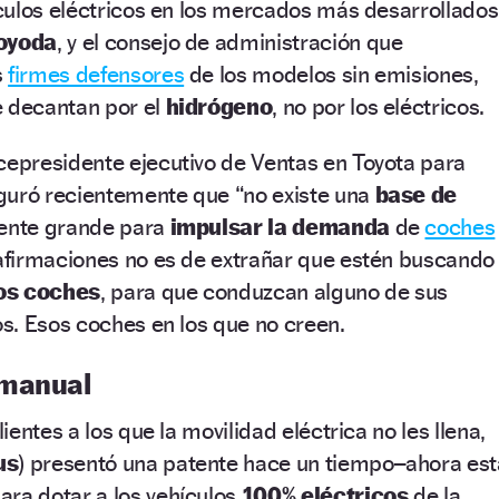
culos eléctricos en los mercados más desarrollados
oyoda
, y el consejo de administración que
s
firmes defensores
de los modelos sin emisiones,
e decantan por el
hidrógeno
, no por los eléctricos.
icepresidente ejecutivo de Ventas en Toyota para
guró recientemente que “no existe una
base de
mente grande para
impulsar la demanda
de
coches
 afirmaciones no es de extrañar que estén buscando
los coches
, para que conduzcan alguno de sus
s. Esos coches en los que no creen.
 manual
entes a los que la movilidad eléctrica no les llena,
us
) presentó una patente hace un tiempo–ahora est
ara dotar a los vehículos
100% eléctricos
de la