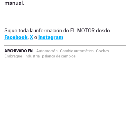
manual.
Sigue toda la información de EL MOTOR desde
Facebook
,
X
o
Instagram
ARCHIVADO EN
Automoción
·
Cambio automático
·
Coches
·
Embrague
·
Industria
·
palanca de cambios