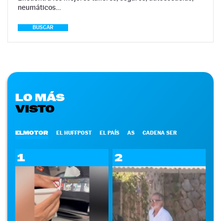
neumáticos…
BUSCAR
LO MÁS
VISTO
ELMOTOR
EL HUFFPOST
EL PAÍS
AS
CADENA SER
1
2