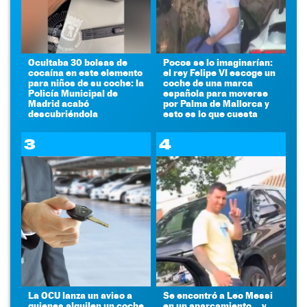
Ocultaba 30 bolsas de
Pocos se lo imaginarían:
cocaína en este elemento
el rey Felipe VI escoge un
para niños de su coche: la
coche de una marca
Policía Municipal de
española para moverse
Madrid acabó
por Palma de Mallorca y
descubriéndola
esto es lo que cuesta
3
4
La OCU lanza un aviso a
Se encontró a Leo Messi
quienes alquilen un coche
en un aparcamiento... y