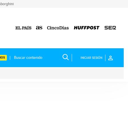
borghini
IOS
INICIAR SESIÓN