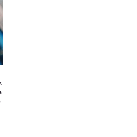
s
a
e