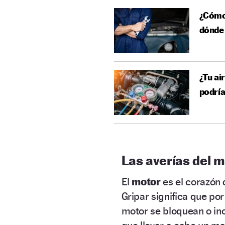
¿Cómo 
dónde 
¿Tu ai
podría
Las averías del 
El
motor
es el corazón 
Gripar significa que po
motor se bloquean o incl