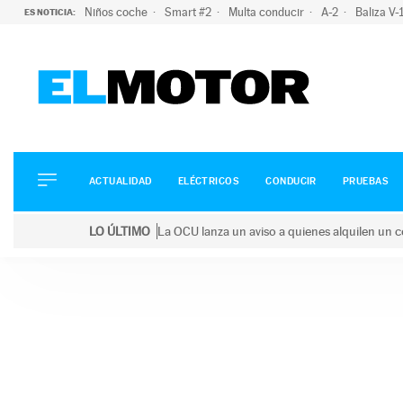
Niños coche
Smart #2
Multa conducir
A-2
Baliza V
ES NOTICIA:
ACTUALIDAD
ELÉCTRICOS
CONDUCIR
ACTUALIDAD
ELÉCTRICOS
CONDUCIR
PRUEBAS
PRUEBAS
Saltar
VIRALES
LO ÚLTIMO
La OCU lanza un aviso a quienes alquilen un c
al
PODCAST
LO ÚLTIMO
La OCU lanza un aviso a quienes alquilen un coche 
contenido
MOTOS
TECNOLOGÍA
SUPERCOCHES
MOTORTV
PREMIOS
SERVICIOS