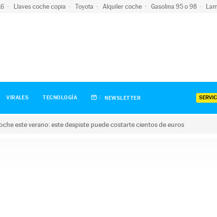
-16
Llaves coche copia
Toyota
Alquiler coche
Gasolina 95 o 98
Lam
SERVIC
VIRALES
TECNOLOGÍA
NEWSLETTER
oche este verano: este despiste puede costarte cientos de euros
este verano: este despiste puede costarte cientos de euros