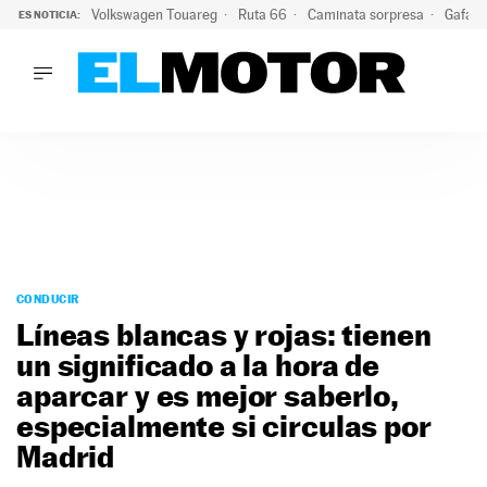
Volkswagen Touareg
Ruta 66
Caminata sorpresa
Gafas 
ES NOTICIA:
LO ÚLTIMO
Ni se te ocurra usar las gafas del eclipse al volante: el moti
LO ÚLTIMO
Ni se te ocurra usar las gafas del eclipse al volante: el motiv
ACTUALIDAD
ELÉCTRICOS
CONDUCIR
PRUEBAS
Saltar
VIRALES
al
CONDUCIR
PODCAST
contenido
Líneas blancas y rojas: tienen
MOTOS
un significado a la hora de
TECNOLOGÍA
aparcar y es mejor saberlo,
SUPERCOCHES
MOTORTV
especialmente si circulas por
PREMIOS
Madrid
SERVICIOS