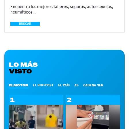
Encuentra los mejores talleres, seguros, autoescuelas,
neumáticos…
BUSCAR
LO MÁS
VISTO
ELMOTOR
EL HUFFPOST
EL PAÍS
AS
CADENA SER
1
2