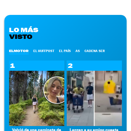
LO MÁS
VISTO
ELMOTOR
EL HUFFPOST
EL PAÍS
AS
CADENA SER
1
2
Volvió de una caminata de
Lanzan a su amigo cuesta