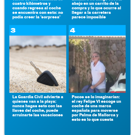
cuatro kilómetros y
abajo en un carrito de la
cuando regresa al coche
compra y lo que ocurre al
se encuentra con esto: no
llegar a la carretera
podía creer la 'sorpresa'
parece imposible
3
4
La Guardia Civil advierte a
Pocos se lo imaginarían:
quienes van a la playa:
el rey Felipe VI escoge un
nunca hagas esto con las
coche de una marca
llaves del coche, puede
española para moverse
arruinarte las vacaciones
por Palma de Mallorca y
esto es lo que cuesta