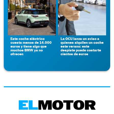
Este coche eléctrico
La OCU lanza un aviso a
cuesta menos de 14.000
quienes alquilen un coche
euros y tiene algo que
este verano: este
muchos BMW ya no
despiste puede costarte
ofrecen
cientos de euros