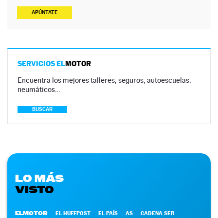
APÚNTATE
SERVICIOS EL
MOTOR
Encuentra los mejores talleres, seguros, autoescuelas,
neumáticos…
BUSCAR
LO MÁS
VISTO
ELMOTOR
EL HUFFPOST
EL PAÍS
AS
CADENA SER