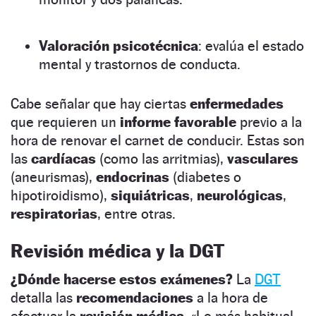
Valoración psicotécnica
: evalúa el estado
mental y trastornos de conducta.
Cabe señalar que hay ciertas
enfermedades
que requieren un
informe favorable
previo a la
hora de renovar el carnet de conducir. Estas son
las
cardíacas
(como las arritmias),
vasculares
(aneurismas),
endocrinas
(diabetes o
hipotiroidismo),
siquiátricas
,
neurológicas
,
respiratorias
, entre otras.
Revisión médica y la DGT
¿Dónde hacerse estos exámenes?
La
DGT
detalla las
recomendaciones
a la hora de
efectuar la
revisión médica
. «Lo más habitual