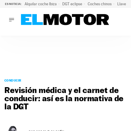
Alquilar coche Ibiza
DGT eclipse
Coches chinos
Llaves 
ES NOTICIA:
LO ÚLTIMO
Hongqi prepara su desembarco en España: SUV eléctricos c
LO ÚLTIMO
Hongqi prepara su desembarco en España: SUV eléctricos c
ACTUALIDAD
ELÉCTRICOS
CONDUCIR
PRUEBAS
Saltar
VIRALES
al
CONDUCIR
PODCAST
contenido
Revisión médica y el carnet de
MOTOS
conducir: así es la normativa de
TECNOLOGÍA
la DGT
SUPERCOCHES
MOTORTV
PREMIOS
SERVICIOS