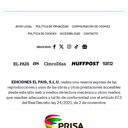
AVISO LEGAL
POLÍTICA DE PRIVACIDAD
CONFIGURACIÓN DE COOKIES
POLÍTICA DE COOKIES
ACCESIBILIDAD
CONTACTO
SÍGUENOS:
EDICIONES EL PAIS, S.L.U.
realiza una reserva expresa de las
reproducciones y usos de las obras y otras prestaciones accesibles
desde este sitio web a medios de lectura mecánica u otros medios
que resulten adecuados a tal fin de conformidad con el artículo 67.3
del Real Decreto-ley 24/2021, de 2 de noviembre.