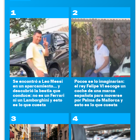
1
2
Se encontró a Leo Messi
Pocos se lo imaginarían:
en un aparcamiento... y
el rey Felipe VI escoge un
descubrió la bestia que
coche de una marca
conduce: no es un Ferrari
española para moverse
ni un Lamborghini y esto
por Palma de Mallorca y
es lo que cuesta
esto es lo que cuesta
3
4