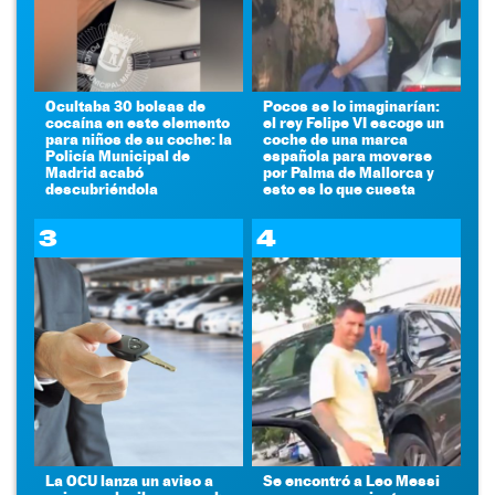
Ocultaba 30 bolsas de
Pocos se lo imaginarían:
cocaína en este elemento
el rey Felipe VI escoge un
para niños de su coche: la
coche de una marca
Policía Municipal de
española para moverse
Madrid acabó
por Palma de Mallorca y
descubriéndola
esto es lo que cuesta
3
4
La OCU lanza un aviso a
Se encontró a Leo Messi