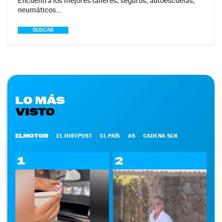
Encuentra los mejores talleres, seguros, autoescuelas,
neumáticos…
BUSCAR
LO MÁS
VISTO
ELMOTOR
EL HUFFPOST
EL PAÍS
AS
CADENA SER
1
2