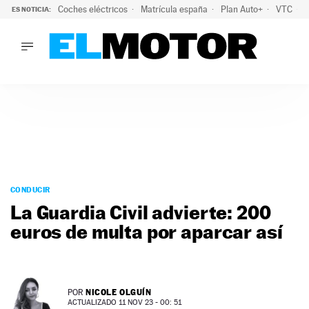
Coches eléctricos
Matrícula españa
Plan Auto+
VTC
ES NOTICIA:
LO ÚLTIMO
La Lista Blanca del Programa Auto+: todos los coches eléct
LO ÚLTIMO
La Lista Blanca del Programa Auto+: todos los coches eléctr
ACTUALIDAD
ELÉCTRICOS
CONDUCIR
PRUEBAS
Saltar
VIRALES
al
CONDUCIR
PODCAST
contenido
La Guardia Civil advierte: 200
MOTOS
euros de multa por aparcar así
TECNOLOGÍA
SUPERCOCHES
MOTORTV
PREMIOS
NICOLE OLGUÍN
POR
SERVICIOS
ACTUALIZADO 11 NOV 23 - 00: 51