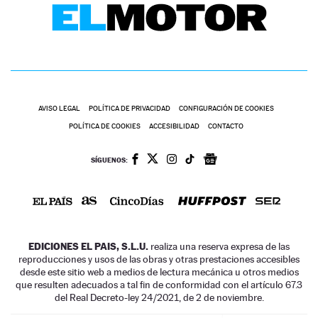
AVISO LEGAL
POLÍTICA DE PRIVACIDAD
CONFIGURACIÓN DE COOKIES
POLÍTICA DE COOKIES
ACCESIBILIDAD
CONTACTO
SÍGUENOS:
EDICIONES EL PAIS, S.L.U.
realiza una reserva expresa de las
reproducciones y usos de las obras y otras prestaciones accesibles
desde este sitio web a medios de lectura mecánica u otros medios
que resulten adecuados a tal fin de conformidad con el artículo 67.3
del Real Decreto-ley 24/2021, de 2 de noviembre.