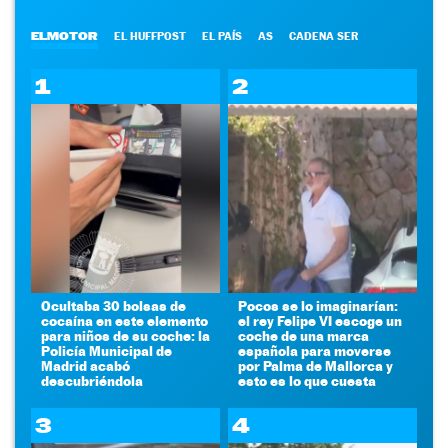
ELMOTOR
EL HUFFPOST
EL PAÍS
AS
CADENA SER
1
2
Ocultaba 30 bolsas de
Pocos se lo imaginarían:
cocaína en este elemento
el rey Felipe VI escoge un
para niños de su coche: la
coche de una marca
Policía Municipal de
española para moverse
Madrid acabó
por Palma de Mallorca y
descubriéndola
esto es lo que cuesta
3
4