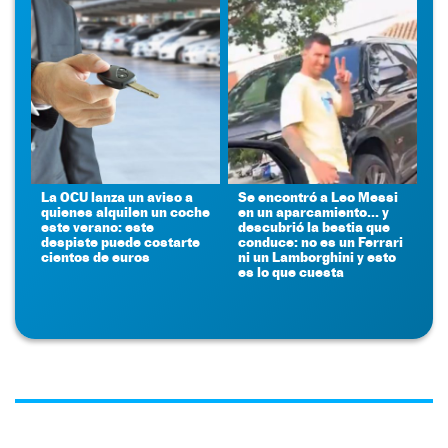
La OCU lanza un aviso a
Se encontró a Leo Messi
quienes alquilen un coche
en un aparcamiento... y
este verano: este
descubrió la bestia que
despiste puede costarte
conduce: no es un Ferrari
cientos de euros
ni un Lamborghini y esto
es lo que cuesta