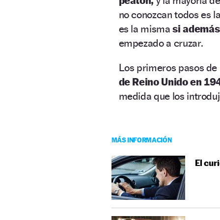
peatón,
y la mayoría de
no conozcan todos es la
es la misma
si además 
empezado a cruzar.
Los primeros pasos de
de Reino Unido en 19
medida que los introdujo
MÁS INFORMACIÓN
El cur