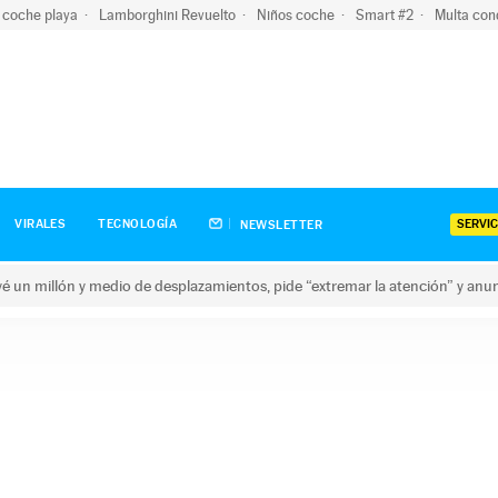
 coche playa
Lamborghini Revuelto
Niños coche
Smart #2
Multa con
SERVIC
VIRALES
TECNOLOGÍA
NEWSLETTER
revé un millón y medio de desplazamientos, pide “extremar la atención” y anu
n millón y medio de desplazamientos, pide “extremar la atención”