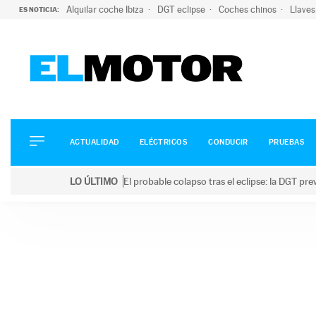
Alquilar coche Ibiza
DGT eclipse
Coches chinos
Llaves
ES NOTICIA:
ACTUALIDAD
ELÉCTRICOS
CONDUCIR
ACTUALIDAD
ELÉCTRICOS
CONDUCIR
PRUEBAS
PRUEBAS
Saltar
VIRALES
LO ÚLTIMO
El probable colapso tras el eclipse: la DGT p
al
PODCAST
LO ÚLTIMO
El probable colapso tras el eclipse: la DGT prevé u
contenido
MOTOS
TECNOLOGÍA
SUPERCOCHES
MOTORTV
PREMIOS
SERVICIOS