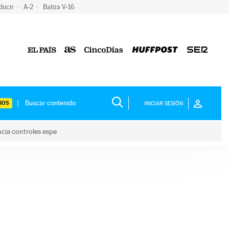
ducir
A-2
Baliza V-16
IOS
INICIAR SESIÓN
ncia controles espe
 y anuncia controles espe