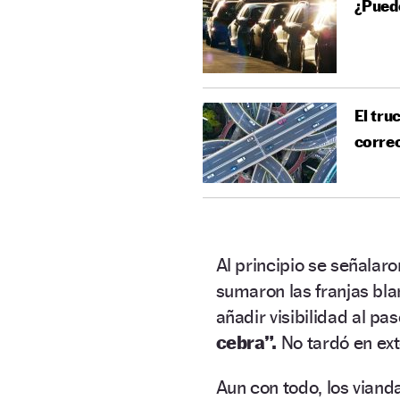
¿Pued
El tru
corre
Al principio se señalar
sumaron las franjas bla
añadir visibilidad al pa
cebra”.
No tardó en ext
Aun con todo, los vian