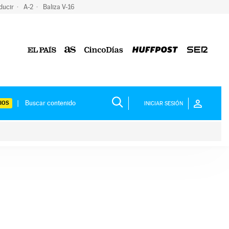
ducir
A-2
Baliza V-16
IOS
INICIAR SESIÓN
ium