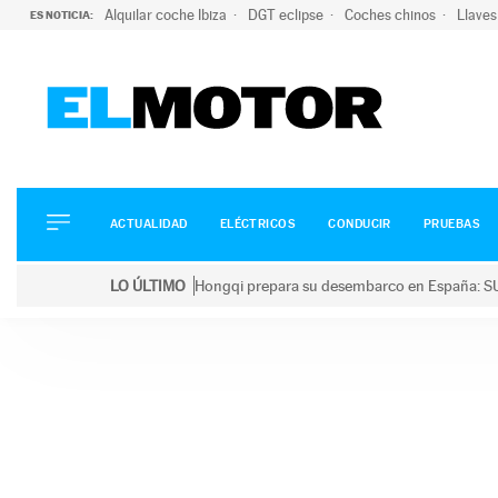
Alquilar coche Ibiza
DGT eclipse
Coches chinos
Llaves
ES NOTICIA:
ACTUALIDAD
ELÉCTRICOS
CONDUCIR
ACTUALIDAD
ELÉCTRICOS
CONDUCIR
PRUEBAS
PRUEBAS
Saltar
VIRALES
LO ÚLTIMO
Hongqi prepara su desembarco en España: SU
al
PODCAST
LO ÚLTIMO
Hongqi prepara su desembarco en España: SUV eléc
contenido
MOTOS
TECNOLOGÍA
SUPERCOCHES
MOTORTV
PREMIOS
SERVICIOS