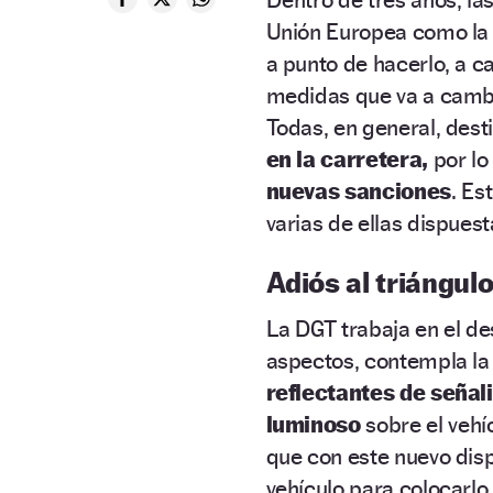
Unión Europea como l
a punto de hacerlo, a c
medidas que va a cambi
Todas, en general, dest
en la carretera,
por lo
nuevas sanciones
. Es
varias de ellas dispues
Adiós al triángu
La DGT trabaja en el de
aspectos, contempla la 
reflectantes de señal
luminoso
sobre el vehíc
que con este nuevo disp
vehículo para colocarlo 