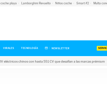
 coche playa
Lamborghini Revuelto
Niños coche
Smart #2
Multa con
SERVIC
VIRALES
TECNOLOGÍA
NEWSLETTER
V eléctricos chinos con hasta 551 CV que desafían a las marcas prémium
tricos chinos con hasta 551 CV que desafían a las marcas prém