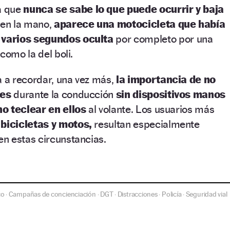
a que
nunca se sabe lo que puede ocurrir y baja
 en la mano,
aparece una motocicleta que había
varios segundos oculta
por completo por una
como la del boli.
a a recordar, una vez más,
la importancia de no
les
durante la conducción
sin dispositivos manos
no teclear en ellos
al volante. Los usuarios más
bicicletas y motos,
resultan especialmente
en estas circunstancias.
co
Campañas de concienciación
DGT
Distracciones
Policía
Seguridad vial
·
·
·
·
·