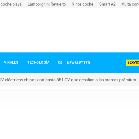
 coche playa
Lamborghini Revuelto
Niños coche
Smart #2
Multa con
SERVIC
VIRALES
TECNOLOGÍA
NEWSLETTER
V eléctricos chinos con hasta 551 CV que desafían a las marcas prémium
tricos chinos con hasta 551 CV que desafían a las marcas prém