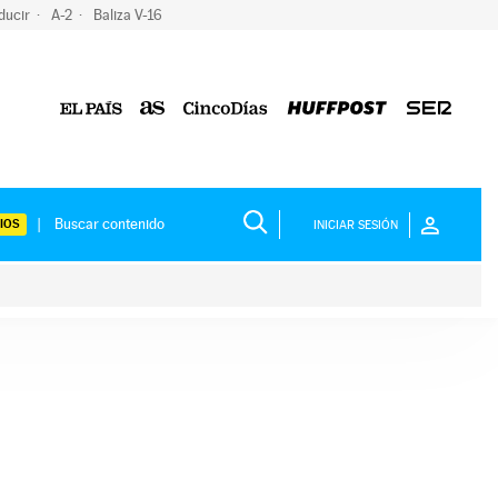
ducir
A-2
Baliza V-16
IOS
INICIAR SESIÓN
ium