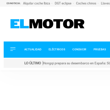
Alquilar coche Ibiza
DGT eclipse
Coches chinos
Llaves
ES NOTICIA:
ACTUALIDAD
ELÉCTRICOS
CONDUCIR
ACTUALIDAD
ELÉCTRICOS
CONDUCIR
PRUEBAS
PRUEBAS
Saltar
VIRALES
LO ÚLTIMO
Hongqi prepara su desembarco en España: SU
al
PODCAST
LO ÚLTIMO
Hongqi prepara su desembarco en España: SUV eléc
contenido
MOTOS
TECNOLOGÍA
SUPERCOCHES
MOTORTV
PREMIOS
SERVICIOS