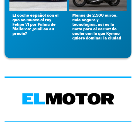
El coche español con el
Menos de 2.500 euros,
que se mueve el rey
más segura y
Felipe VI por Palma de
tecnológica: así es la
Mallorca: ¿cuál es su
moto para el carnet de
precio?
coche con la que Kymco
quiere dominar la ciudad