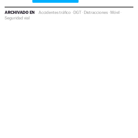
ARCHIVADO EN
Accidentes tráfico
·
DGT
·
Distracciones
·
Móvil
·
Seguridad vial