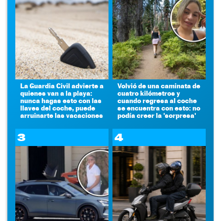
La Guardia Civil advierte a
Volvió de una caminata de
quienes van a la playa:
cuatro kilómetros y
nunca hagas esto con las
cuando regresa al coche
llaves del coche, puede
se encuentra con esto: no
arruinarte las vacaciones
podía creer la 'sorpresa'
3
4