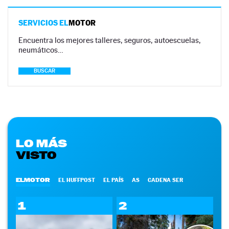
SERVICIOS EL
MOTOR
Encuentra los mejores talleres, seguros, autoescuelas,
neumáticos…
BUSCAR
LO MÁS
VISTO
ELMOTOR
EL HUFFPOST
EL PAÍS
AS
CADENA SER
1
2