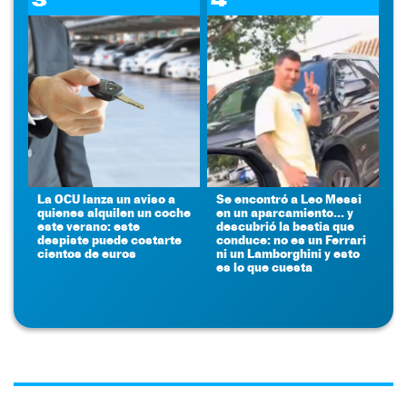
La OCU lanza un aviso a
Se encontró a Leo Messi
quienes alquilen un coche
en un aparcamiento... y
este verano: este
descubrió la bestia que
despiste puede costarte
conduce: no es un Ferrari
cientos de euros
ni un Lamborghini y esto
es lo que cuesta