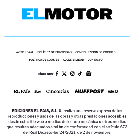
AVISO LEGAL
POLÍTICA DE PRIVACIDAD
CONFIGURACIÓN DE COOKIES
POLÍTICA DE COOKIES
ACCESIBILIDAD
CONTACTO
SÍGUENOS:
EDICIONES EL PAIS, S.L.U.
realiza una reserva expresa de las
reproducciones y usos de las obras y otras prestaciones accesibles
desde este sitio web a medios de lectura mecánica u otros medios
que resulten adecuados a tal fin de conformidad con el artículo 67.3
del Real Decreto-ley 24/2021, de 2 de noviembre.