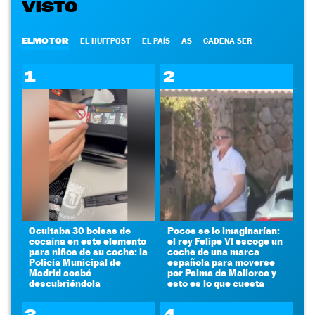
VISTO
ELMOTOR
EL HUFFPOST
EL PAÍS
AS
CADENA SER
1
2
Ocultaba 30 bolsas de
Pocos se lo imaginarían:
cocaína en este elemento
el rey Felipe VI escoge un
para niños de su coche: la
coche de una marca
Policía Municipal de
española para moverse
Madrid acabó
por Palma de Mallorca y
descubriéndola
esto es lo que cuesta
3
4