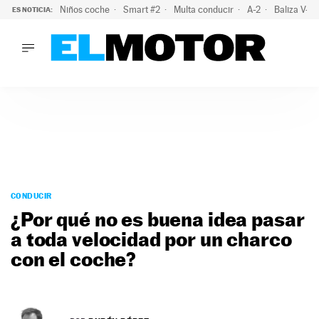
Niños coche
Smart #2
Multa conducir
A-2
Baliza V-1
ES NOTICIA:
LO ÚLTIMO
La OCU lanza un aviso a quienes alquilen un coche este vera
LO ÚLTIMO
La OCU lanza un aviso a quienes alquilen un coche este vera
ACTUALIDAD
ELÉCTRICOS
CONDUCIR
PRUEBAS
Saltar
VIRALES
al
CONDUCIR
PODCAST
contenido
¿Por qué no es buena idea pasar
MOTOS
a toda velocidad por un charco
TECNOLOGÍA
con el coche?
SUPERCOCHES
MOTORTV
PREMIOS
SERVICIOS