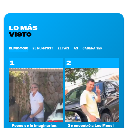
LO MÁS
VISTO
ELMOTOR
EL HUFFPOST
EL PAÍS
AS
CADENA SER
1
2
Pocos se lo imaginarían:
Se encontró a Leo Messi