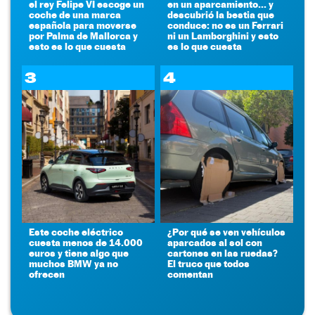
el rey Felipe VI escoge un
en un aparcamiento... y
coche de una marca
descubrió la bestia que
española para moverse
conduce: no es un Ferrari
por Palma de Mallorca y
ni un Lamborghini y esto
esto es lo que cuesta
es lo que cuesta
3
4
Este coche eléctrico
¿Por qué se ven vehículos
cuesta menos de 14.000
aparcados al sol con
euros y tiene algo que
cartones en las ruedas?
muchos BMW ya no
El truco que todos
ofrecen
comentan