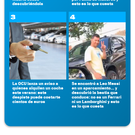
descubriéndola
esto es lo que cuesta
3
4
La OCU lanza un aviso a
Se encontró a Leo Messi
quienes alquilen un coche
en un aparcamiento... y
este verano: este
descubrió la bestia que
despiste puede costarte
conduce: no es un Ferrari
cientos de euros
ni un Lamborghini y esto
es lo que cuesta