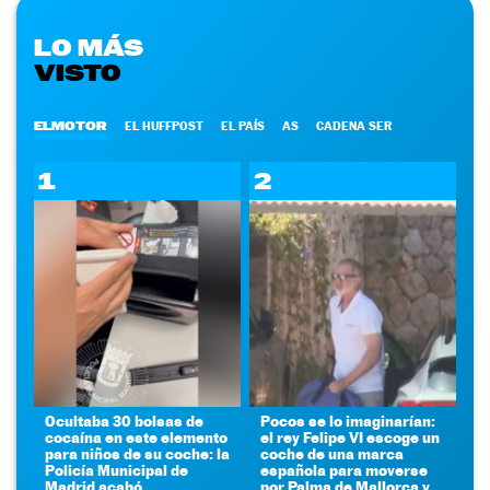
LO MÁS
VISTO
ELMOTOR
EL HUFFPOST
EL PAÍS
AS
CADENA SER
1
2
Ocultaba 30 bolsas de
Pocos se lo imaginarían:
cocaína en este elemento
el rey Felipe VI escoge un
para niños de su coche: la
coche de una marca
Policía Municipal de
española para moverse
Madrid acabó
por Palma de Mallorca y