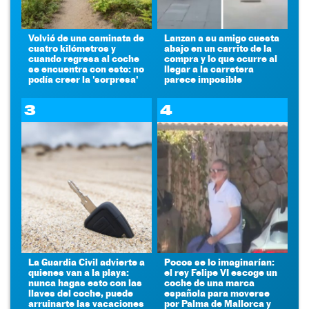
Volvió de una caminata de
Lanzan a su amigo cuesta
cuatro kilómetros y
abajo en un carrito de la
cuando regresa al coche
compra y lo que ocurre al
se encuentra con esto: no
llegar a la carretera
podía creer la 'sorpresa'
parece imposible
3
4
La Guardia Civil advierte a
Pocos se lo imaginarían:
quienes van a la playa:
el rey Felipe VI escoge un
nunca hagas esto con las
coche de una marca
llaves del coche, puede
española para moverse
arruinarte las vacaciones
por Palma de Mallorca y