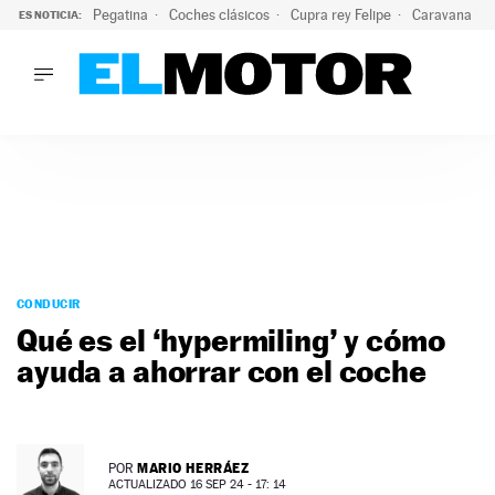
Pegatina
Coches clásicos
Cupra rey Felipe
Caravana lig
ES NOTICIA:
LO ÚLTIMO
¿Conocías esta pegatina de moda?: puede salvar tu coche d
LO ÚLTIMO
¿Conocías esta pegatina de moda?: puede salvar tu coche de
ACTUALIDAD
ELÉCTRICOS
CONDUCIR
PRUEBAS
Saltar
VIRALES
al
CONDUCIR
PODCAST
contenido
Qué es el ‘hypermiling’ y cómo
MOTOS
ayuda a ahorrar con el coche
TECNOLOGÍA
SUPERCOCHES
MOTORTV
PREMIOS
MARIO HERRÁEZ
POR
SERVICIOS
ACTUALIZADO 16 SEP 24 - 17: 14