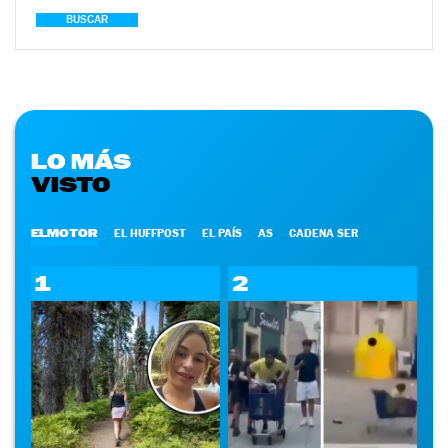
BUSCAR
LO MÁS
VISTO
ELMOTOR
EL HUFFPOST
EL PAÍS
AS
CADENA SER
1
2