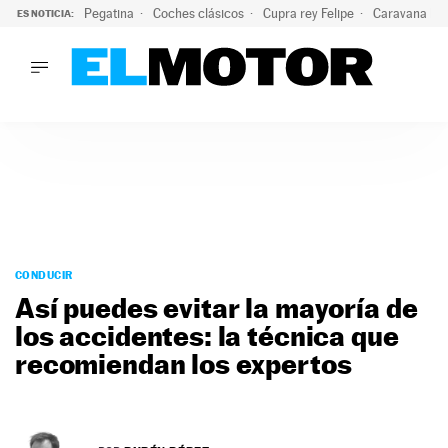
Pegatina
Coches clásicos
Cupra rey Felipe
Caravana lig
ES NOTICIA:
LO ÚLTIMO
¿Conocías esta pegatina de moda?: puede salvar tu coche d
LO ÚLTIMO
¿Conocías esta pegatina de moda?: puede salvar tu coche de
ACTUALIDAD
ELÉCTRICOS
CONDUCIR
PRUEBAS
Saltar
VIRALES
al
CONDUCIR
PODCAST
contenido
Así puedes evitar la mayoría de
MOTOS
los accidentes: la técnica que
TECNOLOGÍA
recomiendan los expertos
SUPERCOCHES
MOTORTV
PREMIOS
SERVICIOS