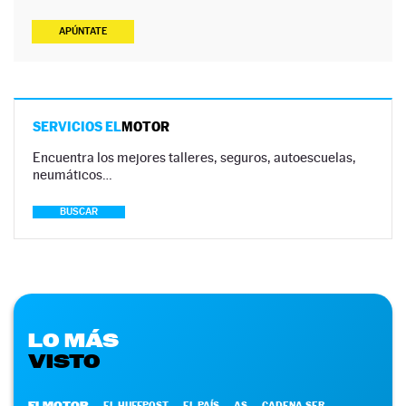
APÚNTATE
SERVICIOS EL
MOTOR
Encuentra los mejores talleres, seguros, autoescuelas,
neumáticos…
BUSCAR
LO MÁS
VISTO
ELMOTOR
EL HUFFPOST
EL PAÍS
AS
CADENA SER