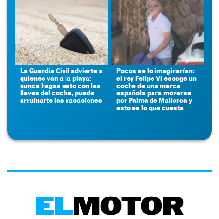
La Guardia Civil advierte a
Pocos se lo imaginarían:
quienes van a la playa:
el rey Felipe VI escoge un
nunca hagas esto con las
coche de una marca
llaves del coche, puede
española para moverse
arruinarte las vacaciones
por Palma de Mallorca y
esto es lo que cuesta