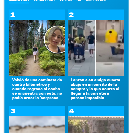
1
2
Volvió de una caminata de
Lanzan a su amigo cuesta
cuatro kilómetros y
abajo en un carrito de la
cuando regresa al coche
compra y lo que ocurre al
se encuentra con esto: no
llegar a la carretera
podía creer la 'sorpresa'
parece imposible
3
4