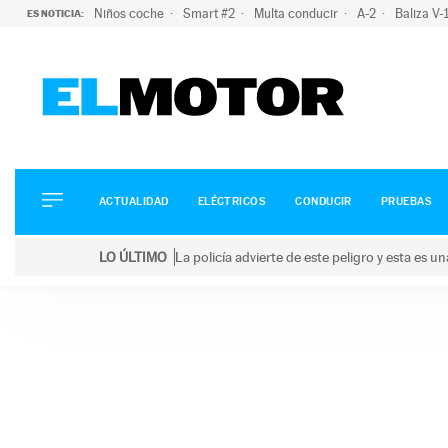
Niños coche
Smart #2
Multa conducir
A-2
Baliza V
ES NOTICIA:
ACTUALIDAD
ELÉCTRICOS
CONDUCIR
ACTUALIDAD
ELÉCTRICOS
CONDUCIR
PRUEBAS
PRUEBAS
Saltar
VIRALES
LO ÚLTIMO
La policía advierte de este peligro y esta es 
al
PODCAST
LO ÚLTIMO
La policía advierte de este peligro y esta es una bu
contenido
MOTOS
TECNOLOGÍA
SUPERCOCHES
MOTORTV
PREMIOS
SERVICIOS