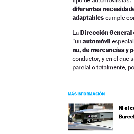
tipo de automovilistas.
diferentes necesidad
adaptables
cumple con
La
Dirección General 
“un
automóvil
especial
no, de mercancías y 
conductor, y en el que
parcial o totalmente, p
MÁS INFORMACIÓN
Ni el 
Barcel