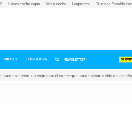
-16
Llaves coche copia
Messi coche
Leapmotor
Cristiano Ronaldo co
SERVIC
VIRALES
TECNOLOGÍA
NEWSLETTER
una buena solución: un cojín para el coche que puede salvar la vida de los niñ
ena solución: un cojín para el coche que puede salvar la vida de 