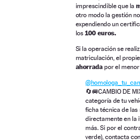
imprescindible que la
m
otro modo la gestión no 
expendiendo un certific
los
100 euros.
Si la operación se reali
matriculación, el prop
ahorrada
por el menor 
@homologa_tu_ca
🔄🚐CAMBIO DE MIX
categoría de tu veh
ficha técnica de las
directamente en la 
más. Si por el contra
verde), contacta co