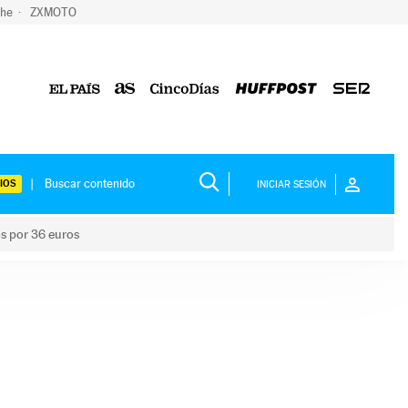
che
ZXMOTO
IOS
INICIAR SESIÓN
os por 36 euros
los niños por 36 euros