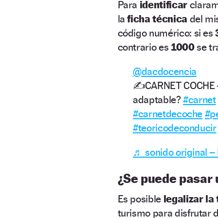
Para
identificar
claram
la
ficha técnica
del mis
código numérico: si es
contrario es
1000
se tr
@dacdocencia
✍CARNET COCHE – e
adaptable?
#carnet
#carnetdecoche
#p
#teoricodeconducir
♬ sonido original 
¿Se puede pasar 
Es posible
legalizar l
turismo para disfrutar 