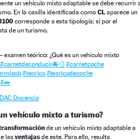
ente un vehículo mixto adaptable se debe recurrir 
mo. En la casilla identificada como
CL
aparece un
3100
corresponde a esta tipología; si por el
ata de un turismo.
xamen teórico: ¿Qué es un vehículo mixto
#carnetdeconducir🚘💨
#carnetcoche
ermisob
#teorico
#teoricodecoche
#🚗
– DAC Docencia
un vehículo mixto a turismo?
a transformación
de un vehículo mixto adaptable a
de las
ventajas
de este. Para ello, resulta