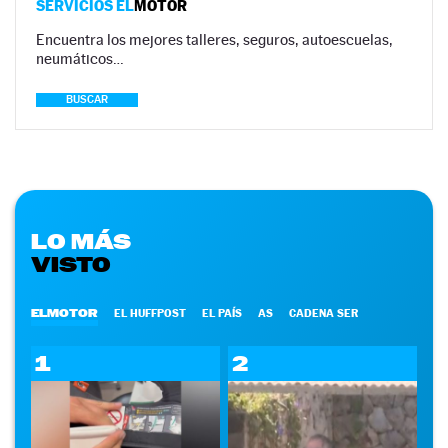
SERVICIOS EL
MOTOR
Encuentra los mejores talleres, seguros, autoescuelas,
neumáticos…
BUSCAR
LO MÁS
VISTO
ELMOTOR
EL HUFFPOST
EL PAÍS
AS
CADENA SER
1
2