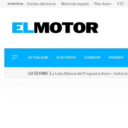
Coches eléctricos
Matrícula españa
Plan Auto+
VTC
ES NOTICIA:
ACTUALIDAD
ELÉCTRICOS
CONDUCIR
ACTUALIDAD
ELÉCTRICOS
CONDUCIR
PRUEBAS
PRUEBAS
Saltar
VIRALES
LO ÚLTIMO
La Lista Blanca del Programa Auto+: todos lo
al
PODCAST
LO ÚLTIMO
La Lista Blanca del Programa Auto+: todos los coc
contenido
MOTOS
TECNOLOGÍA
SUPERCOCHES
MOTORTV
PREMIOS
SERVICIOS