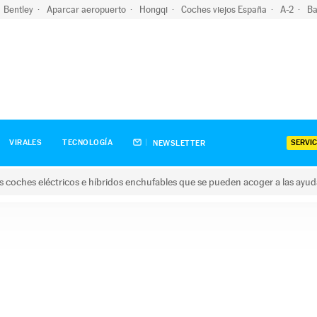
Bentley
Aparcar aeropuerto
Hongqi
Coches viejos España
A-2
Ba
SERVIC
VIRALES
TECNOLOGÍA
NEWSLETTER
s coches eléctricos e híbridos enchufables que se pueden acoger a las ayu
hes eléctricos e híbridos enchufables que se pueden acoger a la