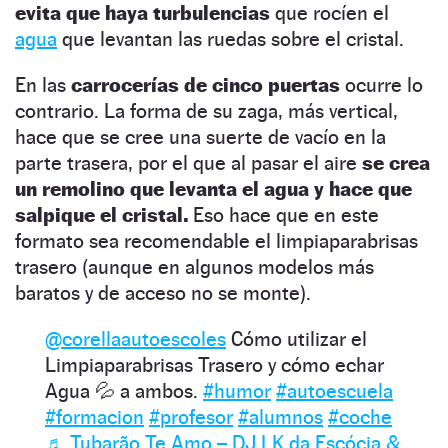
evita que haya turbulencias
que rocíen el
agua
que levantan las ruedas sobre el cristal.
En las
carrocerías de cinco puertas
ocurre lo
contrario. La forma de su zaga, más vertical,
hace que se cree una suerte de vacío en la
parte trasera, por el que al pasar el aire
se crea
un remolino que levanta el agua y hace que
salpique el cristal.
Eso hace que en este
formato sea recomendable el limpiaparabrisas
trasero (aunque en algunos modelos más
baratos y de acceso no se monte).
@corellaautoescoles
Cómo utilizar el
Limpiaparabrisas Trasero y cómo echar
Agua 💦 a ambos.
#humor
#autoescuela
#formacion
#profesor
#alumnos
#coche
♬ Tubarão Te Amo – DJ LK da Escócia &