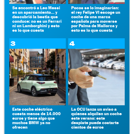
Se encontró a Leo Messi
Pocos se lo imaginarían:
en un aparcamiento... y
el rey Felipe VI escoge un
descubrió la bestia que
coche de una marca
conduce: no es un Ferrari
española para moverse
ni un Lamborghini y esto
por Palma de Mallorca y
es lo que cuesta
esto es lo que cuesta
3
4
Este coche eléctrico
La OCU lanza un aviso a
cuesta menos de 14.000
quienes alquilen un coche
euros y tiene algo que
este verano: este
muchos BMW ya no
despiste puede costarte
ofrecen
cientos de euros