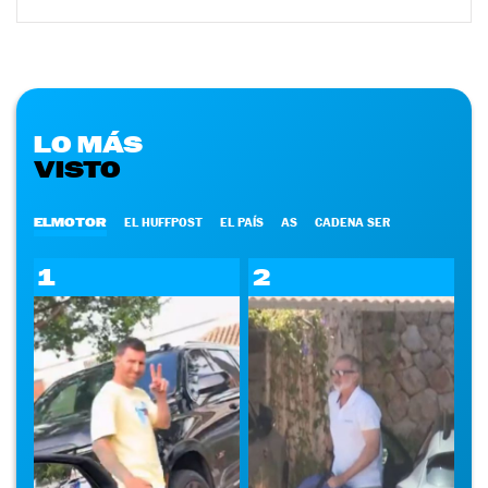
LO MÁS
VISTO
ELMOTOR
EL HUFFPOST
EL PAÍS
AS
CADENA SER
1
2