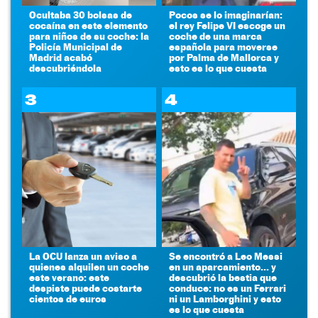
Ocultaba 30 bolsas de
Pocos se lo imaginarían:
cocaína en este elemento
el rey Felipe VI escoge un
para niños de su coche: la
coche de una marca
Policía Municipal de
española para moverse
Madrid acabó
por Palma de Mallorca y
descubriéndola
esto es lo que cuesta
3
4
La OCU lanza un aviso a
Se encontró a Leo Messi
quienes alquilen un coche
en un aparcamiento... y
este verano: este
descubrió la bestia que
despiste puede costarte
conduce: no es un Ferrari
cientos de euros
ni un Lamborghini y esto
es lo que cuesta