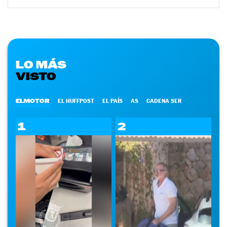
LO MÁS
VISTO
ELMOTOR
EL HUFFPOST
EL PAÍS
AS
CADENA SER
1
2