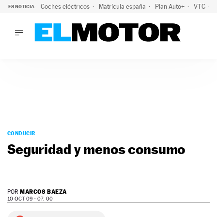
Coches eléctricos
Matrícula españa
Plan Auto+
VTC
ES NOTICIA:
LO ÚLTIMO
La Lista Blanca del Programa Auto+: todos los coches eléct
LO ÚLTIMO
La Lista Blanca del Programa Auto+: todos los coches eléctr
ACTUALIDAD
ELÉCTRICOS
CONDUCIR
PRUEBAS
Saltar
VIRALES
al
CONDUCIR
PODCAST
contenido
Seguridad y menos consumo
MOTOS
TECNOLOGÍA
SUPERCOCHES
MOTORTV
MARCOS BAEZA
POR
PREMIOS
10 OCT 09 - 07: 00
SERVICIOS